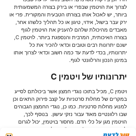
לצרוך את הויטמין שבפרי או בירק בצורה המשמעותית
ביותר, יש לאכול אותו בצורתו הטבעית והמקורית. פרי או
ירק עבר בישול, אידוי, טיגון או כל תהליך כלשהו אחר,
מאבדים מהיכולת שלהם להעניק את הויטמין לגוף
בצורה האיכותית, המרבית והנספגת ביותר. לויטמין C,
ישנם יתרונות רבים וטובים וכדאי להכיר את כל
יתרונותיו, בכדי לדעת עד כמה חשוב וכדאי לצרוך אותו
במינון הנכון והרלוונטי לגוף.
יתרונותיו של ויטמין C
ויטמין C, מכיל בתוכו נוגדי חמצון אשר ביכולתם לסייע
במקרים של מחלות סרטניות על קצב פירוק התאים וכן
למנוע מחלות סרטניות. כמו כן, נוגדי החמצון הגבוהים
שבו רלוונטיים מאוד עבור נזקי עישון. בנוסף לכך,
הויטמין מגן על כלי הדם. מחסור בויטמין, יכול לגרום
לתופעה אשר קרויה "צפדינה"- מחלה אשר גורמת