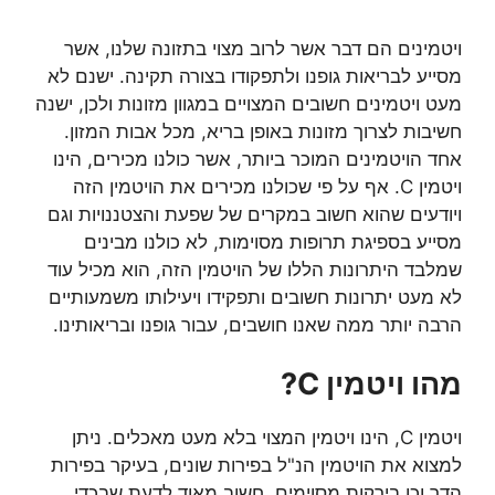
ויטמינים הם דבר אשר לרוב מצוי בתזונה שלנו, אשר
מסייע לבריאות גופנו ולתפקודו בצורה תקינה. ישנם לא
מעט ויטמינים חשובים המצויים במגוון מזונות ולכן, ישנה
חשיבות לצרוך מזונות באופן בריא, מכל אבות המזון.
אחד הויטמינים המוכר ביותר, אשר כולנו מכירים, הינו
ויטמין C. אף על פי שכולנו מכירים את הויטמין הזה
ויודעים שהוא חשוב במקרים של שפעת והצטננויות וגם
מסייע בספיגת תרופות מסוימות, לא כולנו מבינים
שמלבד היתרונות הללו של הויטמין הזה, הוא מכיל עוד
לא מעט יתרונות חשובים ותפקידו ויעילותו משמעותיים
הרבה יותר ממה שאנו חושבים, עבור גופנו ובריאותינו.
מהו ויטמין C?
ויטמין C, הינו ויטמין המצוי בלא מעט מאכלים. ניתן
למצוא את הויטמין הנ"ל בפירות שונים, בעיקר בפירות
הדר וכן בירקות מסוימים. חשוב מאוד לדעת שבכדי