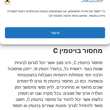
לפגיעה בכלי הדם ולדימומים שונים מהחניכיים או
מהאף. , הויטמין מגן על העיניים, מפחית את הסיכון
כדי לשפר את חוויית המשתמש, אנו משתמשים בעוגיות וטכנולוגיות דומות לשמירת
למחלות לב ומגן על העור. אין ספק שויטמין C הינו
מידע במכשיר. שימוש באתר מהווה הסכמה לכך.
ויטמין אשר חיוני הן לשמירה מפני מחלות קשות, הן
להחלמה ממחלות כגון שפעת והצטננות והן למטרות
שמירה על עור גופנו ועל תקינות פעולות האיברים
אישור
הפנימיים בגוף.
מחסור בויטמין C
מחסור בויטמין C, הינו מצב אשר יכול לגרום לבעיות
שונות בגוף. ראשית כל, בהעדר ויטמין סי, ייתכן שתסבול
הרבה יותר ממחלות זיהומיות הגובלות בהצטננויות
ובשפעת. כמו כן, מחסור בויטמין סי גורם לדימומים
שונים מהאף או מהחניכיים, לחץ נפשי מתמשך וזמן
הגלדה ארוך של פצעים. בכל מקרה שבו יש תסמין
כלשהו אשר יכול להעיד על מחסור בויטמין C, חשוב
מאוד להתחיל לצרוך מזונות עשירים בויטמין או תוספי