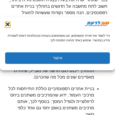
חשוב לתת מחשבה על הדגשים בתהליך בניית אתרים
רספונסיבים. הנה מספר נקודות שעשויות להועיל
בתהליך
יש לבדוק שאנשי המקצוע, שאיתם אתם עובדים,
כדי לשפר את חוויית המשתמש, אנו משתמשים בעוגיות וטכנולוגיות דומות לשמירת
מסוגלים להתאים את האתר למכשירי המוביל
מידע במכשיר. שימוש באתר מהווה הסכמה לכך.
הקיימים כיום בשוק, ולצד זה בעלי ראיה וידע
בנוגע למכשירים העתידיים לצאת לשוק. כך
שהאתר שלכם יתאים כבר היום לדור הבא של
אישור
המכשירים (ישנה סבירות שעד שתסיימו את
התהליך ייכנס דגם חדשני של מובייל, שיהיו לו
מאפיינים שונים מכל מה שהכרנו).
בניית אתרים רספונסיביים כוללת התייחסות לכל
מרכיבי העמוד. ידוע שהמרכיבים משתנים ביחס
לרזולוציית ולגודל המסך. בנוסף לכך, אותם
מרכיבים משתנים באופן יחסי גם אחד כלפי
השני.