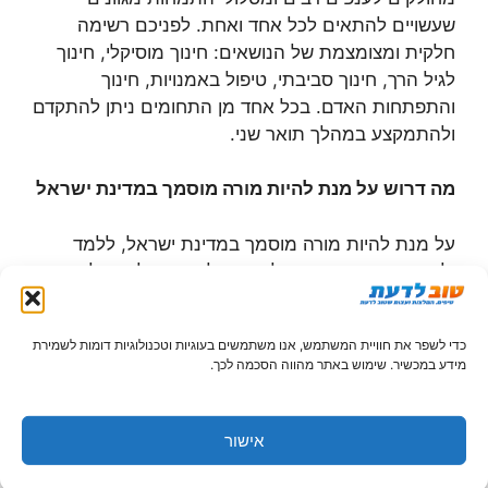
שעשויים להתאים לכל אחד ואחת. לפניכם רשימה
חלקית ומצומצמת של הנושאים: חינוך מוסיקלי, חינוך
לגיל הרך, חינוך סביבתי, טיפול באמנויות, חינוך
והתפתחות האדם. בכל אחד מן התחומים ניתן להתקדם
ולהתמקצע במהלך תואר שני.
מה דרוש על מנת להיות מורה מוסמך במדינת ישראל
על מנת להיות מורה מוסמך במדינת ישראל, ללמד
ולחנך במסגרות הפורמליות והבלתי פורמליות על
הסטודנט להיות בעל תואר ראשון ובעל תעודת הוראה.
בנוסף לכך 'פרחי ההוראה' (כך קרויים בוגרים של
כדי לשפר את חוויית המשתמש, אנו משתמשים בעוגיות וטכנולוגיות דומות לשמירת
תעודת הוראה) נדרשים לעבור שנת התמחות (סטאג')
מידע במכשיר. שימוש באתר מהווה הסכמה לכך.
אשר במסגרתה עובדים המורים בשכר מלא. שנת
ההתמחות חייבת לכלול משכרה בהיקף של לפחות
שליש משכרה. המורים החדשים מקבלים ליווי וכן
אישור
משתתפים בסדנאות משותפות בהם מתאפשרת חלוקת