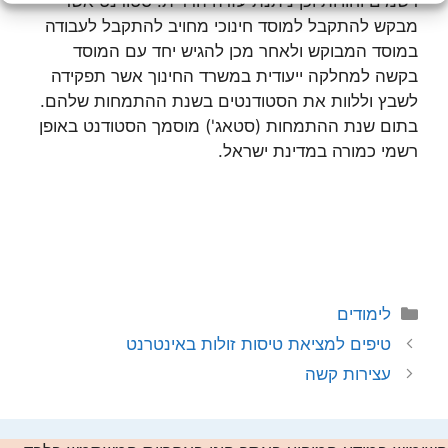
רשמים וחוויות וכן ניתנת עזרה הדדית. סטודנט אשר
מבקש להתקבל למוסד חינוכי מחויב להתקבל לעבודה
במוסד המבוקש ולאחר מכן להגיש יחד עם המוסד
בקשה למחלקה ייעודית במשרד החינוך אשר תפקידה
לשבץ וללוות את הסטודנטים בשנת ההתמחות שלהם.
בתום שנת ההתמחות (סטאג') מוסמך הסטודנט באופן
רשמי כמורה במדינת ישראל.
קטגוריות
לימודים
טיפים למציאת טיסות זולות באינטרנט
עצירות קשה