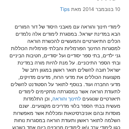
10 בנובמבר 2014
מאת
Tips
לימודי חינוך והוראה עם מאבני היסוד של דור המורים
הבא במדינת ישראל. במסגרת לימודים אלה נלמדים
הכלים התיאורטיים והמעשיים להכשרת הוראה
למסגרות החינוך הפורמליות והבלתי פורמליות הכוללות
גני ילדים, בתי ספר יסודיים ועל יסודיים, חטיבות הביניים
ובתי הספר התיכוניים. על מנת להיות מורה במדינת
ישראל חובה להשלים תואר ראשון במגוון רחב של
מקצועות הכוללים את מדעי הרוח, מדעים מדויקים,
מדעי החברה ועוד. בנוסף לתואר על הסטודנט להשלים
לתעודת הוראה אשר במסגרתה מתקיימים לימודים
תיאורטיים שנוגעים
לחינוך והוראה
, וכן התלמדות
מעשית בבתי הספר בלווי מדריכים מקצועיים. ישנם
מוסדות ובהם אוניברסיטאות ומכללות אשר מאפשרות
השלמה לתואר ראשון ותעודת הוראה במסגרות נוחות
כגון לימודי ערב ו\או לימודים מרוכזים ביום אחד בשבוע