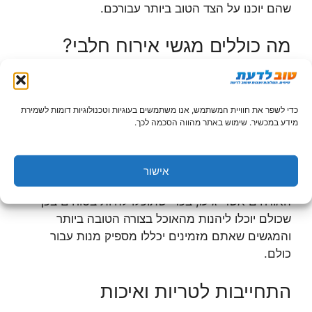
שהם יוכנו על הצד הטוב ביותר עבורכם.
מה כוללים מגשי אירוח חלבי?
ניתן למצוא מגוון רחב של
מגשי אירוח חלבי
מסוגים
רבים ושונים. אתם יכולים לבחור מגשי גבינות, מגשים
כדי לשפר את חוויית המשתמש, אנו משתמשים בעוגיות וטכנולוגיות דומות לשמירת
הכוללים מאפים חלביים שונים, מגשי ירקות ועוד. לכן,
מידע במכשיר. שימוש באתר מהווה הסכמה לכך.
לפני שאתם בוחרים אילו מגשים תזמינו לאירוח שלכם,
בדקו את האפשרויות השונות והתאימו את תכולת
המגשים לצרכים שלכם ולסוג האירוח. כמובן, חשוב גם
אישור
להתאים את התכולה, ואת מספר המגשים, למספר
האורחים אשר יגיעו, בכדי שתוכלו להיות בטוחים בכך
שכולם יוכלו ליהנות מהאוכל בצורה הטובה ביותר
והמגשים שאתם מזמינים יכללו מספיק מנות עבור
כולם.
התחייבות לטריות ואיכות