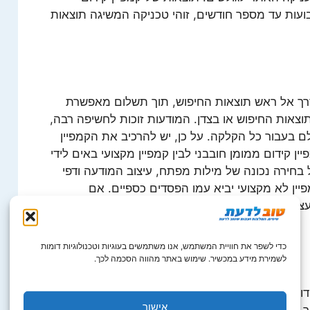
עות עד מספר חודשים, זוהי טכניקה המשיגה תוצאות
ך אל ראש תוצאות החיפוש, תוך תשלום מאפשרת
צאות החיפוש או בצדן. המודעות זוכות לחשיפה רבה,
 בעבור כל הקלקה. על כן, יש להרכיב את הקמפיין
ין קידום ממומן חובבני לבין קמפיין מקצועי באים לידי
 בחירה נכונה של מילות מפתח, עיצוב המודעה ודפי
יין לא מקצועי יביא עמו הפסדים כספיים. אם
עצמכם יש להגדיר מראש תקציב כספי, הציבו לעצמכם
כדי לשפר את חוויית המשתמש, אנו משתמשים בעוגיות וטכנולוגיות דומות
לשמירת מידע במכשיר. שימוש באתר מהווה הסכמה לכך.
ום האורגני יניב תוצאות בטווח הארוך בעוד הקמפיין
אישור