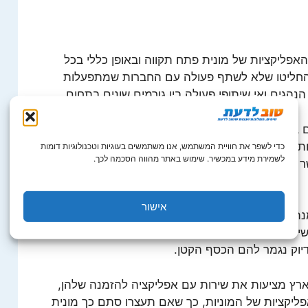
אפליקציות של מונית פתח תקווה ובאופן כללי בכל
שהחליטו שלא לשתף פעולה עם החברות שמתפעלות
גים ואי שיתופי פעולה בין גורמים שונים בתחום.
 במוניות, אתם צריכים להסתכל על טובתכם האישית.
, אתם יכולים להזמין מונית על ידי לחיצת כפתור,
כדי לשפר את חוויית המשתמש, אנו משתמשים בעוגיות וטכנולוגיות דומות
לשמירת מידע במכשיר. שימוש באתר מהווה הסכמה לכך.
שר מעדיפים לחסוך את התקשרות הזו ופשוט ליהנות
אישור
מנת מונית הוא שהתשלום נעשה באשראי, בעזרת
 גדול ונוחות מירבית בעבור אלו שלא אוהבים
דיוק נגמר להם הכסף הקטן.
ארץ מציעות את שירות עם אפליקציה להזמנה שלהן,
ליקציות של המוניות, כך שאם תעצרו סתם כך מונית