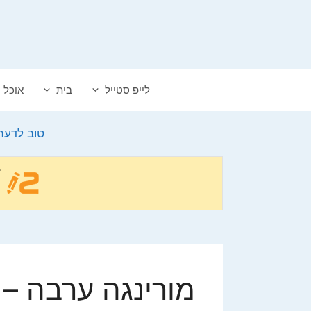
דלג
תוכן
לייפ סטייל
בית
אוכל
טוב לדעת
מורינגה ערבה –