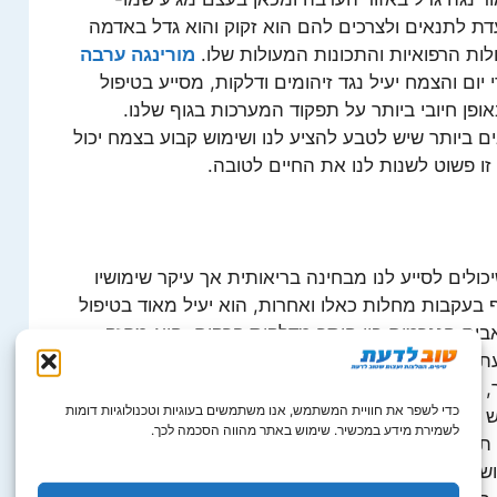
ת לתנאים ולצרכים להם הוא זקוק והוא גדל באדמה
ת הרפואיות והתכונות המעולות שלו.
מורינגה ערבה
יום והצמח יעיל נגד זיהומים ודלקות, מסייע בטיפול
פן חיובי ביותר על תפקוד המערכות בגוף שלנו.
 ביותר שיש לטבע להציע לנו ושימוש קבוע בצמח יכול
 זו פשוט לשנות לנו את החיים לטובה.
כולים לסייע לנו מבחינה בריאותית אך עיקר שימושיו
בעקבות מחלות כאלו ואחרות, הוא יעיל מאוד בטיפול
בים הנגרמים בין היתר מדלקות פרקים, הוא מחזק
עת מחלות לאורך השנים, מוריד את רמת הסוכר בדם
, תורם רבות לחולי אסטמה ולכאלו הסובלים מקוצר
כדי לשפר את חוויית המשתמש, אנו משתמשים בעוגיות וטכנולוגיות דומות
אש תכופים, מנקה את הגוף מפני רעלים, מביא לחלב
לשמירת מידע במכשיר. שימוש באתר מהווה הסכמה לכך.
תיאבון אצל ילדים ונערים אשר אינם מסכימים לאכול,
יו עוד רחוקה מלהסתיים. מורינגה ערבה הוא אחד