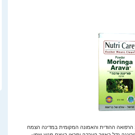
רת הרפואה ההודית והאמונה המקומית במדינה הצמח
 צמח המורינגה גדל באזור הערבה ומכאן בעצם מגיע שמו-