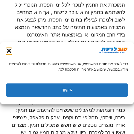
המוכרת את החמץ לנוכרי לכל ימי הפסח. הנוכרי יכול
להשתמש בחמץ והוא עובר לרשותו, אך הוא מתחייב
לשוב ולמכרו לבעליו בתום ימי הפסח. ניתן לבצע את
המכירה באמצעות חתימה על כתב ההרשאה הנמצא
בידי הרב המקומי או באמצעות אתרי האינטרנט
המציעים לעשות זאת אונליין. את החמץ שמשאירים
בבית מרכזים במקום סגור, כגון ארון או מגירה ועליו
מדביקים פתק "חמץ". אין לגעת במקומות בהם יש חמץ
בכל ימות הפסח.
כדי לשפר את חוויית המשתמש, אנו משתמשים בעוגיות וטכנולוגיות דומות לשמירת
מידע במכשיר. שימוש באתר מהווה הסכמה לכך.
מוצרים שאינם חמץ גמור
אישור
עפ"י ההלכה היהודית, לא רק החמץ עצמו מתחייב
במכירה, אלא גם כל מאכל שהתערב בו חמץ. להלן
כמה דוגמאות למאכלים שעשויים להתערב עם חמץ:
בירה, וויסקי, תחליפי תה וקפה, אבקות פלאפל, פצפוצי
אורז ומוצרים נוספים שיש חשש שמכילים חמץ. מוצרים
שאין צורך למכרם, כיוון שלא מכילים חמץ גמור, יש