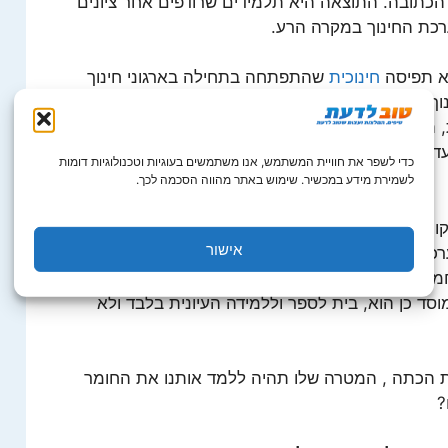
כתובה. התוצאה היא תלמידים שרודפים אחר ציונים
כת החינוך במקרה הרע.
וא תפיסה
חינוכית
שהתפתחה בתחילה בארגוני חינוך
ך הבלתי פורמלי טבועה ההנחה שניתן ורצוי לממש
ת, תכנים…המשוחררים מכללי המבנה הקיים…מוסד
עדון נוער…עיקרם בהקניית ידע או מיומנות ואין להם
כדי לשפר את חוויית המשתמש, אנו משתמשים בעוגיות וטכנולוגיות דומות
לשמירת מידע במכשיר. שימוש באתר מהווה הסכמה לכך.
ת המרכזית של תנועות הנוער והחינוך הבלתי פורמלי
אישור
חינוכי, שנעלם בין כותלי החינוך הפורמלי. ואז
ת מערכת החינוך להתעסק בחינוך? והאם היא
סד כן הוא, בית לספר וללמידה העיונית בלבד ולא
הכתה , המטרה שלו תהיה ללמד אותנו את החומר
?