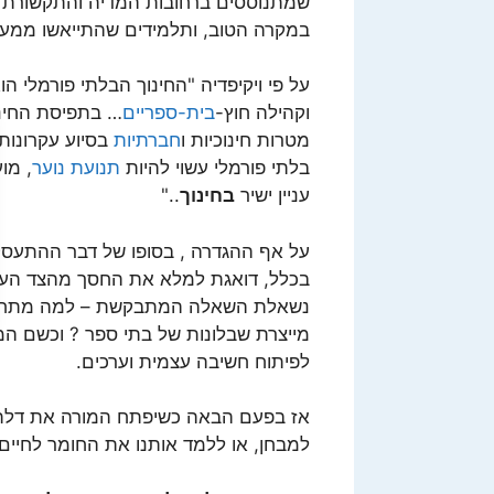
שמתנוססים ברחובות המדיה והתקשורת ה
במקרה הטוב, ותלמידים שהתייאשו ממער
על פי ויקיפדיה "החינוך הבלתי פורמלי ה
וקהילה חוץ-
בית-ספריים
… בתפיסת החינו
מטרות חינוכיות ו
חברתיות
בסיוע עקרונו
בלתי פורמלי עשוי להיות
תנועת נוער
, מו
עניין ישיר
בחינוך
.."
על אף ההגדרה , בסופו של דבר ההתעסקו
בכלל, דואגת למלא את החסך מהצד הערכי 
נשאלת השאלה המתבקשת – למה מתחמק
מייצרת שבלונות של בתי ספר ? וכשם המו
לפיתוח חשיבה עצמית וערכים.
אז בפעם הבאה כשיפתח המורה את דלת 
למבחן, או ללמד אותנו את החומר לחיים