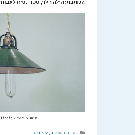
הכותבת: הילה הלוי, סטודנטית לעבודה 
תמונה: Szolkin , lifeofpix.com
קטגוריות
בחירת העורכים
,
לימודים