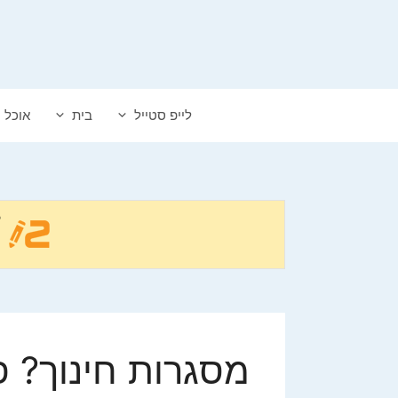
דלג
תוכן
לייפ סטייל
בית
אוכל
מסגרות חינוך? פ