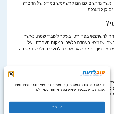
ים, אשר נדרשים גם הם להשתמש במידע של החברה
ם כן למערכת.
י?
וחה להשתמש בפריוריטי בעיקר לעובדי שטח. כאשר
חשב, שנמצא בעמדה כלשהי במקום העבודה, ועליו
במסופון וכך להישאר מחובר למערכת ולהשתמש בה
שי השטח של חברות, המשתמשות במערכת זו. עיקר
כדי לשפר את חוויית המשתמש, אנו משתמשים בעוגיות וטכנולוגיות דומות
ם אלו הם: אנשי מכירות שטח, נותני שירות בשטח,
לשמירת מידע במכשיר. שימוש באתר מהווה הסכמה לכך.
 לתפקידים אלו הוא הניידות של בעלי התפקידים
אישור