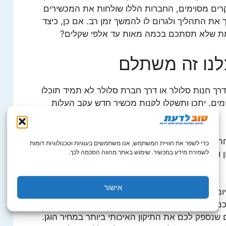
רים מסוימים, החברות הללו שולחות את המכשירים
את התהליך ולגרום לו להמשך זמן רב. אם כן, כיצד
מת שלא תסתכם בכמה מאות עד אלפי שקלים?
לנו זה משתלם
ך חנות סלולר או דרך חברת סלולר לא תמיד תוכלו
ימים, יתכן ותשקלו לקנות מכשיר חדש עקב העלות
ת זמן ממושך ובזמן הזה תישארו ללא פלאפון. אנו
כדי לשפר את חוויית המשתמש, אנו משתמשים בעוגיות וטכנולוגיות דומות
לשמירת מידע במכשיר. שימוש באתר מהווה הסכמה לכך.
ייפון ובכלל לסמארטפונים ולטאבלטים מהדור החדש וכן
אישור
מן ומקצועי הבקיא בכל סוגי התקלות. בניגוד לחברות
כם בכיס לאורך זמן, כשאתם מוסרים את מכשירכם
שנספק לכם את התיקון האיכותי ביותר במחיר הוגן.