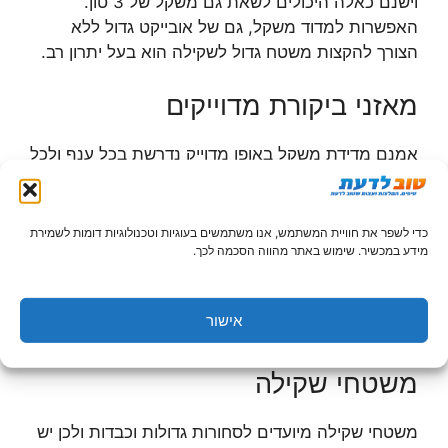
וישנם כאלה היכולים לשאת גם משקל של 3 טון.
האפשרות למדוד משקל, גם של אובייקט גדול ללא
הצורך להקצות משטח גדול לשקילה הוא בעל יתרון רב.
מאזני ביקורת מדוייקים
אמנם מדידת משקל באופן מדוייק נדרשת בכל ענף ולכל
מטרה אך ישנם ענפים בהם הדיוק הוא קריטי. עם
ענפים אלה נמנים ענף היהלומים או הצורפות וגם
מעבדות בהן סטיה קטנה במשקל של חומר כלשהו
כדי לשפר את חוויית המשתמש, אנו משתמשים בעוגיות וטכנולוגיות דומות לשמירת
מידע במכשיר. שימוש באתר מהווה הסכמה לכך.
בתרכובת המיוצרת יכולה להיות הרת אסון. מאזנים אלה
יכולים להיות ניידים או נייחים ולגבי סוג מכשיר זה חשוב
עוד יותר לבדוק כי הוא מיוצר על ידי חברה המומחית
אישור
בתחום ושהוא עומד בכל התקנים.
משטחי שקילה
משטחי שקילה מיועדים לסחורות גדולות וכבדות ולכן יש