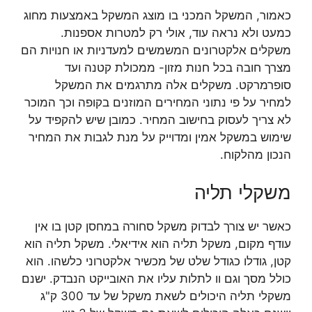
כאמור, המשקל המכני בו מוצג המשקל באמצעות מחוג
כמעט ולא נראה עוד, אולי רק למטרות אספנות.
משקלים אלקטרונים המשמשים למעדניות או חנויות הם
מצרך חובה בכל חנות מזון- ממכולת קטנה ועד
סופרמרקט. משקלים אלה מתרגמים את המשקל
למחיר על פי נתוני המחירים המוזנים בקופה וכך המוכר
לא צריך לעסוק בחישוב המחיר. כמובן שיש להקפיד על
שימוש במשקל אמין ומדוייק על מנת לגבות את המחיר
הנכון מהלקוח.
משקלי תליה
כאשר יש צורך לבדוק משקל סחורה במחסן קטן בו אין
עודף מקום, משקל תליה הוא אידיאלי. משקל תליה הוא
קטן, גודלו כגודל שלט של מכשיר אלקטרוני כלשהו. הוא
כולל מסך וגם וו לתלות עליו את האובייקט הנבדק. ישנם
משקלי תליה היכולים לשאת משקל של עד 300 ק"ג