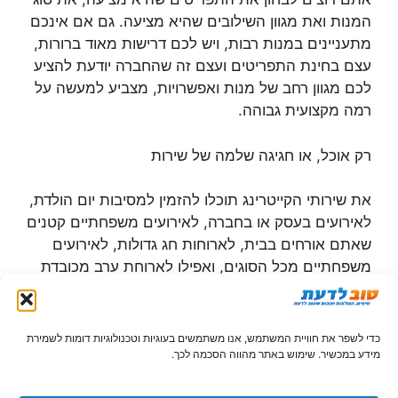
המנות ואת מגוון השילובים שהיא מציעה. גם אם אינכם
מתעניינים במנות רבות, ויש לכם דרישות מאוד ברורות,
עצם בחינת התפריטים ועצם זה שהחברה יודעת להציע
לכם מגוון רחב של מנות ואפשרויות, מצביע למעשה על
רמה מקצועית גבוהה.
רק אוכל, או חגיגה שלמה של שירות
את שירותי הקייטרינג תוכלו להזמין למסיבות יום הולדת,
לאירועים בעסק או בחברה, לאירועים משפחתיים קטנים
שאתם אורחים בבית, לארוחות חג גדולות, לאירועים
משפחתיים מכל הסוגים, ואפילו לארוחת ערב מכובדת
שאתם רוצים לעשות עם האנשים שאתם אוהבים. תוכלו
להזמין קייטרינג פשוט ופונקציונלי שפשוט מספק לכם
את האוכל שהזמנתם, ותוכלו להזמין קייטרינג עם שירות
כדי לשפר את חוויית המשתמש, אנו משתמשים בעוגיות וטכנולוגיות דומות לשמירת
מלא כולל כלי אוכל, אווירה ואפילו שף צמוד ומלצרים
מידע במכשיר. שימוש באתר מהווה הסכמה לכך.
שישרתו אתכם לערב אחד.