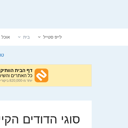
דלג
תוכן
לייפ סטייל
בית
אוכל
טו
סוגי הדודים הקי