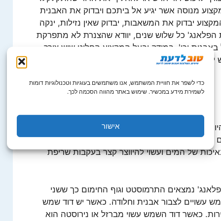
קצוע מנוסה אשר יגיע אל ביתכם ויבדוק את האבנית
צוע יבדוק את המשאבות, יבדוק שאין נזילות, ינקה
 הפלאנג' כל שלוש שנים, יוודא שהצנרת לא מתפרקת
אבנית וכו'. במידה ובעל המקצוע החליט שיש צורך
 יהיה עליכם לבדוק האם ההתקנה מלווה באחריות.
כדי לשפר את חוויית המשתמש, אנו משתמשים בעוגיות וטכנולוגיות דומות
לשמירת מידע במכשיר. שימוש באתר מהווה הסכמה לכך.
אישור
היות תוצאה של שחיקה והצטברות אבנית אשר מגבירה
ופן איטי יותר ועקב כך מעלה את ההוצאות. כמו
איכות של המים ועשוי להיווצר קצר בעקבות שריפת
פלאנג' נמצאים התרמוסטט וגוף החימום כך ששני
ש עשויים לצבור אבנית וחלודה. כאשר יש דוד שמש
ות. כאשר דוד השמש עשוי מברזל או נירוסטה הוא