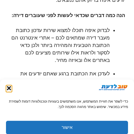
יודעים איפה בדיוק אתם נמצאים.
הנה כמה דברים שכדאי לעשות לפני שעוברים דירה:
לבדוק איפה תוכלו למצוא שירות עדכון כתובת
מעבר דירה שמתאים לכם – אתרי אינטרנט הם
הכתובת הטבעית והמהירה ביותר ולכן כדאי
לסקור ולראות אילו שירותים מציעים לכם
באתרים אלו ובאיזה מחיר.
לעדכן את הכתובת ברגע שאתם יודעים את
תאריך המעבר.
לקבל אישור על עדכון הכתובת ולעקוב אחר כל
כדי לשפר את חוויית המשתמש, אנו משתמשים בעוגיות וטכנולוגיות דומות לשמירת
הדואר שמגיע. אם אתם רואים שחסר פתאום
מידע במכשיר. שימוש באתר מהווה הסכמה לכך.
מכתב מסוים שהייתם נוהגים לקבל באופן קבוע,
בידקו מה קרה ועדכנו את הכתובת.
אישור
למה חשוב לעשות את זה מהר?