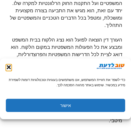
המשפטיים ועל התקנות החוק הרלוונטיות למקרה שלו.
יחד עם זאת, הוא מגיש את התביעה בצורה מקצועית
ומושכלת, ומטפל בכל הדברים הטכניים והמשפטיים של
התהליך.
העורך דין הוצאה לפועל הוא נציג הלקוח בבית המשפט
ומבצע את כל הפעולות המשפטיות במקום הלקוח. הוא
דואג לציית לכל הדרישות המשפטיות והפרוצדורליות,
מגשים את המסמכים הרלוונטיים, יוצר דיון משפטי יסודי
ונוהג בכתיבה משפטית מדויקת ומותאמת.
כדי לשפר את חוויית המשתמש, אנו משתמשים בעוגיות וטכנולוגיות דומות לשמירת
עורך דין הוצאה לפועל הוא האדם שעומד לצידו של
מידע במכשיר. שימוש באתר מהווה הסכמה לכך.
הלקוח, מי שהוא משקיע את כל המאמצים הנדרשים
כדי להבטיח את הצלחת התביעה. עם עורך דין הוצאה
אישור
לפועל לצידו, הלקוח יכול להיות בטוח שהוא מקבל הגנה
מקצועית וכי הזכויות המשפטיות שלו מתואמות באופן
מיטבי.