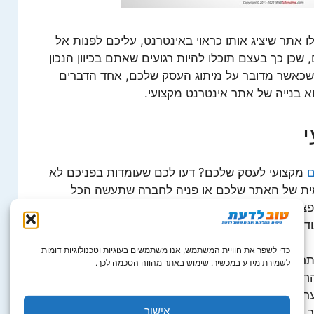
ו אתר שיציג אותו כראוי באינטרנט, עליכם לפנות אל
כן כך בעצם תוכלו להיות רגועים שאתם בכיוון הנכון
שכאשר מדובר על מיתוג העסק שלכם, אחד הדברים
א בנייה של אתר אינטרנט מקצועי.
ם
מקצועי לעסק שלכם? דעו לכם שעומדות בפניכם לא
עצמית של האתר שלכם או פניה לחברה שתעשה הכל
ציה המקצועית ביותר, אנו ממליצים לכם בחום ללכת
ה בשבילכם בסופו של דבר.
כדי לשפר את חוויית המשתמש, אנו משתמשים בעוגיות וטכנולוגיות דומות
רים באופן חינמי וללא ידע מעמיק בתחום, אך כדאי
לשמירת מידע במכשיר. שימוש באתר מהווה הסכמה לכך.
ינמיות הללו האתר שלכם עלול להיתפס כלא מקצועי
רכת עליו הוא בנוי, העובדה שהוא נמצא בסאב דומיין
אישור
ך שאם מקצועיות האתר שלכם זה דבר שחשוב לכם