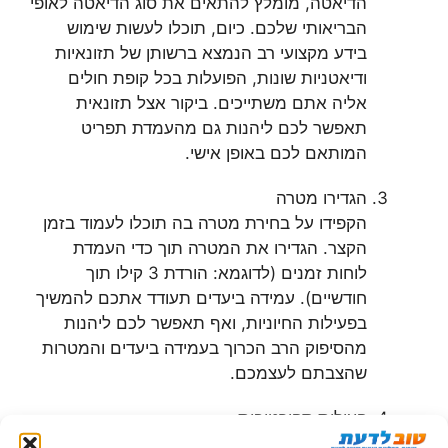
הדיאטה, מומלץ להתאים את סוג הדיאטה לאופי
הבריאותי שלכם. כיום, תוכלו לעשות שימוש
בידע מקצועי רב הנמצא ברשותן של תזונאיות
ודיאטניות שונות, הפועלות בכל קופת חולים
אליה אתם משתייכים. ביקור אצל תזונאית
תאפשר לכם ליהנות גם מהעמדת תפריט
המותאם לכם באופן אישי.
הגדירו מטרה
הקפידו על בחירת מטרה בה תוכלו לעמוד בזמן
הקצר. הגדירו את המטרה תוך כדי העמדת
לוחות זמנים (לדוגמא: הורדת 3 קילו תוך
חודשיים). עמידה ביעדים תעודד אתכם להמשיך
בפעילות החיוניות, ואף תאפשר לכם ליהנות
מהסיפוק הרב הכרוך בעמידה ביעדים והמטרות
שהצבתם לעצמכם.
פעילות ספורטיבית
הורדת משקל הינה החלק הקל יחסית של הליכי