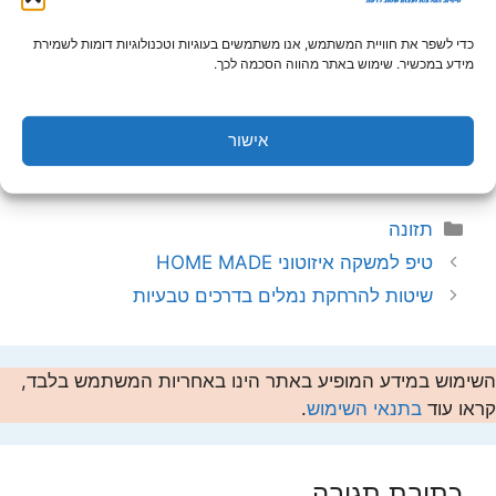
הדיאטה, הקושי נמצא בשמירה על משקל גוף
כדי לשפר את חוויית המשתמש, אנו משתמשים בעוגיות וטכנולוגיות דומות לשמירת
רצוי לאורך זמן. על מנת ליהנות ממשקל גוף רצוי
מידע במכשיר. שימוש באתר מהווה הסכמה לכך.
לאורך זמן, מומלץ להיכנס ל"משטר" ספורטיבי,
שיאפשר לכם ליהנות גם ממספר יתרונות
בריאותיים משמעותיים, וגם משמירה על משקל
אישור
הגוף הרצוי לאורך זמן.
קטגוריות
תזונה
טיפ למשקה איזוטוני HOME MADE
שיטות להרחקת נמלים בדרכים טבעיות
השימוש במידע המופיע באתר הינו באחריות המשתמש בלבד,
קראו עוד
בתנאי השימוש
.
כתיבת תגובה