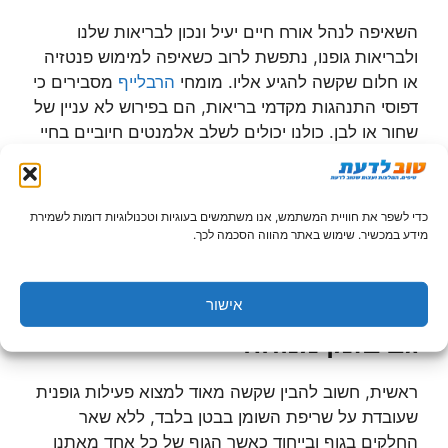
השאיפה לנהל אורח חיים יעיל ונכון לבריאות שלנו
ולבריאות גופנו, נתפשת לרוב כשאיפה למימוש פנטזיה
או חלום שקשה להגיע אליו. מומחי
הרבלייף
מסבירים כי
דפוסי התנהגות מקדמי בריאות, הם בפירוש לא עניין של
שחור או לבן. כולנו יכולים לשלב אלמנטים חיוביים בחיי
היומיום שלנו, גם אם אין באפשרותנו להקדיש את כול
מרצנו ותשוקתנו לנושא ולהקריב כל קורבן שהוא על
מזבח הבריאות.
כדי לשפר את חוויית המשתמש, אנו משתמשים בעוגיות וטכנולוגיות דומות לשמירת
מידע במכשיר. שימוש באתר מהווה הסכמה לכך.
בראש ובראשונה: פעילות גופנית,
אישור
גם בזמן מנוחה
ראשית, חשוב להבין שקשה מאוד למצוא פעילות גופנית
שעובדת על שריפת השומן בבטן בלבד, ללא שאר
החלקים בגוף ובייחוד כאשר הגוף של כל אחד מאתנו