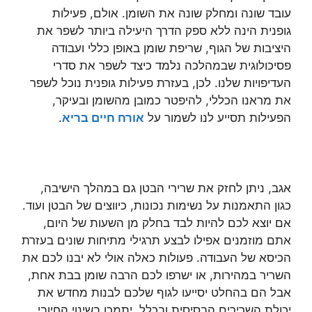
עובד שונה ומחלק שונה את השומן. אולם, פעילות
גופנית הינה ללא ספק הדרך היעילה ביותר לשפר את
היציבות של הגוף, שריפת שומן באופן כללי ועבודה
פסיכולוגית שבמהלכה נלמד כיצד לשפר את סדרי
העדיפויות שלנו. לכן, בעזרת פעילות גופנית נוכל לשפר
את מראנו הכללי, להיפטר כמובן מהשומן ובעיקר,
הפעילות תסייע לנו לשמור על
אורח חיים בריא
.
אגב, ניתן לחזק את שרירי הבטן גם במהלך הישיבה,
כגון התאמנות על נשימות נכונות, כיווצים של הבטן ועוד.
אם יוצא לכם להיות לבד בחלק מן השעות של היום,
אתם מוזמנים אפילו לבצע תרגילי מתיחות שונים בעזרת
הכיסא של העבודה. פעולות כאלה אולי לא יבנו לכם את
השריר במהירות, או ישרפו לכם הרבה שומן בבת אחת,
אבל הם בהחלט יסייעו לגוף שלכם לבנות מחדש את
יכולת השרירים הבסיסית ובכלל, יתמכו בשינוי החיובי