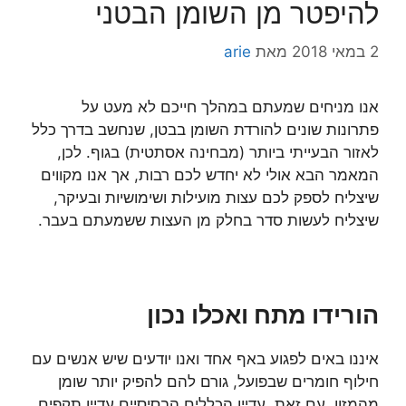
להיפטר מן השומן הבטני
2 במאי 2018
מאת
arie
אנו מניחים שמעתם במהלך חייכם לא מעט על
פתרונות שונים להורדת השומן בבטן, שנחשב בדרך כלל
לאזור הבעייתי ביותר (מבחינה אסתטית) בגוף. לכן,
המאמר הבא אולי לא יחדש לכם רבות, אך אנו מקווים
שיצליח לספק לכם עצות מועילות ושימושיות ובעיקר,
שיצליח לעשות סדר בחלק מן העצות ששמעתם בעבר.
הורידו מתח ואכלו נכון
איננו באים לפגוע באף אחד ואנו יודעים שיש אנשים עם
חילוף חומרים שבפועל, גורם להם להפיק יותר שומן
מהמזון. עם זאת, עדיין הכללים הבסיסיים עדיין תקפים