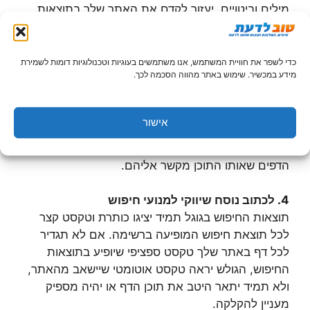
מילים וביטויים, יעזור לקדם את האתר שלך בתוצאות
החיפוש, יוביל אליו הרבה יותר תנועת גולשים – ויגביר
את המכירות.
כדי לשפר את חוויית המשתמש, אנו משתמשים בעוגיות וטכנולוגיות דומות לשמירת
מידע במכשיר. שימוש באתר מהווה הסכמה לכך.
מלבד התאמת התוכן למילים ולביטויים הרצויים לצורך
קידום, עריכת תוכן מקצועית תשלב קישורים (לינקים)
אל דפים אחרים באתר שלך או אל דפים חיצוניים
אישור
מתאימים, מצד אחד כדי לעזור לגולשים למצוא את מה
שהם מחפשים, ומצד שני, כדי לקדם במנועי חיפוש את
הדפים שאותו התוכן מקשר אליהם.
4. לכתוב נוסח שיווקי למנועי חיפוש
תוצאות החיפוש בגוגל תמיד יציגו כותרת וטקסט קצר
לכל תוצאת חיפוש המופיעה ברשימה. אם לא תגדיר
לכל דף באתר שלך טקסט ספציפי שיופיע בתוצאות
החיפוש, הגולש יראה טקסט אוטומטי שיישאב מהאתר,
ולא תמיד יתאר היטב את תוכן הדף או יהיה מספיק
מעניין להקלקה.