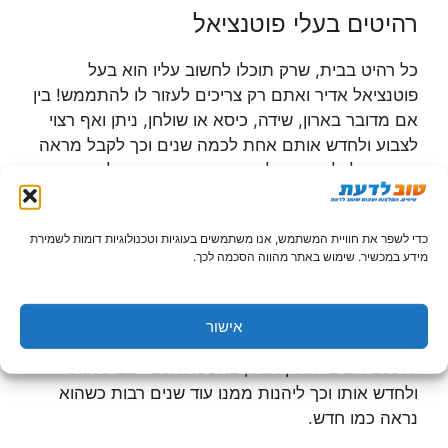
רהיטים בעלי פוטנציאל
כל רהיט בבית, שרק תוכלו לחשוב עליו הוא בעל
פוטנציאל אדיר ואתם רק צריכים לעזור לו להתממש! בין
אם מדובר בארון, שידה, כיסא או שולחן, ניתן ואף רצוי
לצבוע ולחדש אותם אחת לכמה שנים וכך לקבל מראה
חדש מבלי לרכוש בכל פעם רהיטים חדשים לגמרי.
סנטימנט במרכז
כדי לשפר את חוויית המשתמש, אנו משתמשים בעוגיות וטכנולוגיות דומות לשמירת
מידע במכשיר. שימוש באתר מהווה הסכמה לכך.
יתרון משמעותי נוסף של צביעת רהיטים הוא האפשרות
להשאיר את הרהיטים בעלי ערך סנטימנטלי בבית מבלי
לריב על כך עם שאר דיירי הבית. לדוגמה, אם קיבלתם
אישור
בירושה שולחן, אשר הספיק להתבלות עם השנים
ואינכם רוצים לזרוק אותו, באפשרותכם לצבוע אותו
ולחדש אותו וכך ליהנות ממנו עוד שנים רבות כשהוא
נראה כמו חדש.