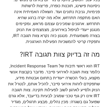
ניסיונות פישינג, תוכנות כופרה, פריצות לרשתות
פנימיות, גניבת נתונים ועוד. השאלה האמיתית אינה
האם מתקפה תתרחש, אלא מה יקרה ברגע שהיא
תתרחש. ארגונים שמכינים עצמם מראש, ומקיימים
מנגנון ייעודי לטיפול באירועים, מצמצמים את הנזק
בצורה משמעותית. מנגנון כזה נקרא צוות תגובה IRT,
ותפקידו קריטי להמשכיות הפעילות הארגונית.
מה זה בדיוק צוות תגובה IRT?
IRT הוא ראשי תיבות של Incident Response Team,
כלומר צוות תגובה לאירועי סייבר. מדובר בקבוצת אנשי
מקצוע, בעלי הכשרה ייעודית בתחום אבטחת מידע,
שתפקידם לזהות אירועי סייבר, להכיל אותם, לנטרל את
הנזק ולסייע לארגון לשוב לפעילות תקינה. צוות תגובה
IRT אינו רק גוף טכני שמגיב לבעיות בדיעבד, אלא גורם
שפועל גם בשגרה: מכין נהלים, מבצע תרגולים, מגדיר