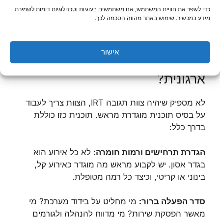
כדי לשפר את חוויית המשתמש, אנו משתמשים בעוגיות וטכנולוגיות דומות לשמירת
מוניטין הארגון.
צוות תגובה IRT
מביא יכולת להתמודד
מידע במכשיר. שימוש באתר מהווה הסכמה לכך.
עם כל אחד מהמישורים הללו בצורה מתואמת
ומקצועית, תוך הפחתה מרבית של הנזק.
אישור
מה צריך לכלול תוכנית תגובה
ארגונית?
לא מספיק שיהיה צוות תגובה IRT, הצוות צריך לעבוד
על בסיס תוכנית מוגדרת מראש. תוכנית כזו כוללת
בדרך כלל:
הגדרת תרחישים ורמות חומרה:
לא כל אירוע הוא
בגדר אסון. יש לקבוע מראש מה מוגדר כאירוע קל,
בינוני או קריטי, וכיצד כל רמה מטופלת.
סדר הפעלה ברור:
מי מחליט על בידוד מערכת? מי
מאשר הפסקת שירות? מי מדווח להנהלה ולגורמים