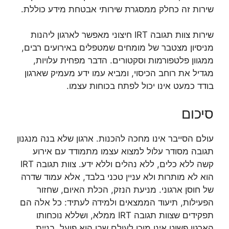
שירות זה כחלק ממסגרת שירותי אבטחת מידע כוללת.
שירות צוות תגובה IRT חיצוני מאפשר לארגון ליהנות
מניסיון מצטבר של מומחים שמטפלים באירועים רבים,
ממגוון פלטפורמות וסקטורים. הדבר מפחית עלויות,
מגדיל את רוחב הכיסוי, ומביא עמו ידע מעמיק שארגון
בודד כמעט אינו יכול לפתח בכוחות עצמו.
סיכום
עולם הסייבר אינו מחכה להכנות. ארגון שלא בנה מנגנון
תגובה מסודר עלול למצוא עצמו מתמודד עם אירוע
קשה ללא כלים, ללא נהלים וללא ידע. צוות תגובה IRT
הוא לא מותרות ולא עניין טכני בלבד, אלא עמוד שדרה
של חוסן ארגוני. מניעת הנזק, הכלת האיום, שחזור
הפעילות, תיעוד הממצאים ולמידה לעתיד: כל אלה הם
תפקידים שצוות תגובה IRT ממלא, ושללא נוכחותו
הארגון פשוט אינו מוכן לעולם שבו הוא פועל. בניית