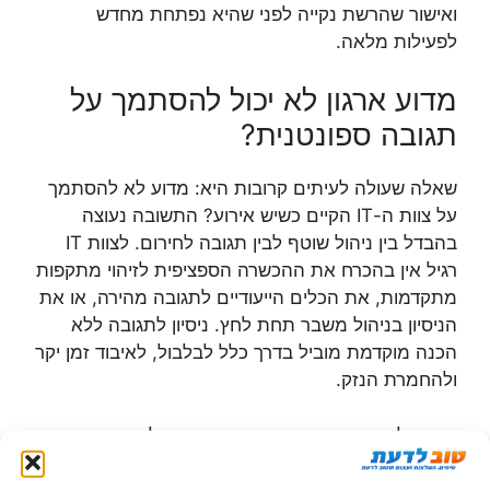
ואישור שהרשת נקייה לפני שהיא נפתחת מחדש
לפעילות מלאה.
מדוע ארגון לא יכול להסתמך על
תגובה ספונטנית?
שאלה שעולה לעיתים קרובות היא: מדוע לא להסתמך
על צוות ה-IT הקיים כשיש אירוע? התשובה נעוצה
בהבדל בין ניהול שוטף לבין תגובה לחירום. לצוות IT
רגיל אין בהכרח את ההכשרה הספציפית לזיהוי מתקפות
מתקדמות, את הכלים הייעודיים לתגובה מהירה, או את
הניסיון בניהול משבר תחת לחץ. ניסיון לתגובה ללא
הכנה מוקדמת מוביל בדרך כלל לבלבול, לאיבוד זמן יקר
ולהחמרת הנזק.
מעבר לכך, אירוע סייבר חמור משפיע על מישורים רבים
בו זמנית: על הרשת הטכנית, על ממשקים עם לקוחות
וספקים, על חובות דיווח רגולטוריות, ולעיתים גם על