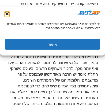
בשיאה. קורס פיתוח משחקים הוא אחד הקורסים
החשובים והמעניינים ביותר שיכול ללמוד כל מי
שמתעניין בנושא.
כדי לשפר את חוויית המשתמש, אנו משתמשים בעוגיות וטכנולוגיות דומות לשמירת
דג או רשת
מידע במכשיר. שימוש באתר מהווה הסכמה לכך.
כולם מכירים את המשל של נתינת הדג ושל לימוד הדיג.
אישור
כך גם בעולם הפיתוח הממוחשב. Unity היא בעצם
התוכנה המובילה בעיצוב תלת מימד של עולמות
דמיוניים וזה אחד הפרמטרים החשובים ביותר עבור כל
גיימר, עבור כל מי שרוצה להתמסר למשחק האהוב עליו
ואף יותר מכך, להכיר משחקים חדשים. בעולם משחקי
התלת מימד יש הרבה מאוד דמיון שמבוסס על פרי
מחשבתם וחלומותיהם של המפתחים השונים,
שמשתמשים בכל הכלים שיש להם כדי לבנות את
המציאות המדומה שהם כל כך רוצים לסחוף אליה את
האחרים. העיצוב של תרבות הפנאי באמצעות משחקי
מחשב היא אחת המגמות הבולטות ביותר של השנים