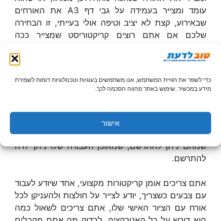
עומד ומצייר בעמידה על גבי דף A3 את האורחים
שבאירוע, קצת לא יציב וטיפה אולי בעייתי, זו הבחירה
שלכם אם אתם רוצים קריקטוריסט שמצייר ככה
בעמידה, תראו איך הוא עובד עם צבעים, האם נראה
לכם שהוא מבין בחוקי הציור, יודע לצייר בקווים העדינים
כשצריך ולצייר עם קווים עבים להדגשה כשצריך, יודע
כדי לשפר את חוויית המשתמש, אנו משתמשים בעוגיות וטכנולוגיות דומות לשמירת
ליצור קומפוזיציות יפות ומעניינות של כל אורח ואורח
מידע במכשיר. שימוש באתר מהווה הסכמה לכך.
שיושב מולו כדי שהקריקוריסט יצייר אותו. חשוב גם לברר
באתר של הקריקטוריסט, כמה זמן הוא מתעסק
באומנות שלו, לאילו אירועים הזמינו אותו, יהיה נחמד
אישור
אם הוא היה שם תמונות מאירועים שבהם הוא היה
שמהם ניתן להתרשם, שמאופן העבודה שלו ניתן יהיה
להתרשם.
אתם צריכים אומן קריקטורות מקצועי, אחד שיודע לעבוד
עם צבעים כשצריך, יודע לצייר על חולצות ולהעניקן לכל
אורח עם הציור האישי שלו, אתם צריכים לשאול כמה
הוא דורש על כל האטרקציה, לבדוק מה אתם מקבלים