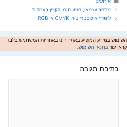
קטגוריות
אירועים
מסחר עצמאי, הגיע הזמן לקצץ בעמלות
לימודי אילוסטרייטור, CMYK או RGB
השימוש במידע המופיע באתר הינו באחריות המשתמש בלבד,
קראו עוד
בתנאי השימוש
.
כתיבת תגובה
תגובה