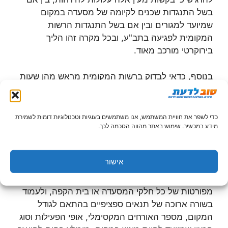
בשל התנגדות שכנים לקיומה של מסעדה במקום
שמיועד למגורים ובין אם בשל התנגדות הרשות
המקומית לפגיעה בתב"ע, ובכל מקרה זהו הליך
בירוקרטי מורכב מאוד.
בנוסף, כדאי לבדוק ברשות המקומית מראש מהן שעות
הפתיחה האפשריות במיקום המיועד, וכן האם ניתן
להציב שולחנות על המדרכה או לבצע סגירות חורף
(בכפוף להיתר מיוחד כמובן).
כדי לשפר את חוויית המשתמש, אנו משתמשים בעוגיות וטכנולוגיות דומות לשמירת
מידע במכשיר. שימוש באתר מהווה הסכמה לכך.
דרישות
משרד
הבריאות
אישור
על מנת לקבל את אישורה של המחלקה לבריאות
הסביבה של משרד הבריאות יש להגיש תוכניות
מפורטות של כל חלקי המסעדה או בית הקפה, ולעמוד
בשורה ארוכה של תנאים ספציפיים בהתאם לגודל
המקום, מספר האורחים המקסימלי, אופי הפעילות וסוג