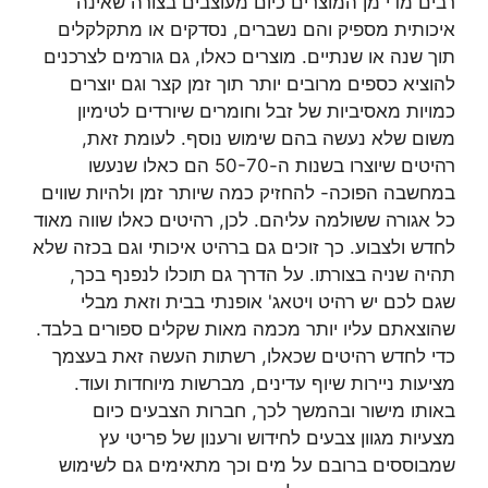
רבים מדי מן המוצרים כיום מעוצבים בצורה שאינה
איכותית מספיק והם נשברים, נסדקים או מתקלקלים
תוך שנה או שנתיים. מוצרים כאלו, גם גורמים לצרכנים
להוציא כספים מרובים יותר תוך זמן קצר וגם יוצרים
כמויות מאסיביות של זבל וחומרים שיורדים לטימיון
משום שלא נעשה בהם שימוש נוסף. לעומת זאת,
רהיטים שיוצרו בשנות ה-50-70 הם כאלו שנעשו
במחשבה הפוכה- להחזיק כמה שיותר זמן ולהיות שווים
כל אגורה ששולמה עליהם. לכן, רהיטים כאלו שווה מאוד
לחדש ולצבוע. כך זוכים גם ברהיט איכותי וגם בכזה שלא
תהיה שניה בצורתו. על הדרך גם תוכלו לנפנף בכך,
שגם לכם יש רהיט ויטאג' אופנתי בבית וזאת מבלי
שהוצאתם עליו יותר מכמה מאות שקלים ספורים בלבד.
כדי לחדש רהיטים שכאלו, רשתות העשה זאת בעצמך
מציעות ניירות שיוף עדינים, מברשות מיוחדות ועוד.
באותו מישור ובהמשך לכך, חברות הצבעים כיום
מצעיות מגוון צבעים לחידוש ורענון של פריטי עץ
שמבוססים ברובם על מים וכך מתאימים גם לשימוש