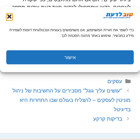
לאחרים, כדאי שתתחילו לבדוק חוות דעת אודות מספר
חברות שונות שעוסקות בתחום הזה. כך תוכלו להבין על
מי יש לכם אפשרות לסמוך ואיפה תקבלו תמורה מלאה
למחיר. חשוב לעשות בירורים כאלה ולשים לב לא רק
כדי לשפר את חוויית המשתמש, אנו משתמשים בעוגיות וטכנולוגיות דומות לשמירת
מידע במכשיר. שימוש באתר מהווה הסכמה לכך.
למחיר, אלא גם לאיכות. השלט שלכם יעמוד בחוץ ימים
ולילות, כך שהוא יהיה חשוף לתנאי מזג אוויר משתנים.
לכן חשוב מאוד שהוא יהיה כמה שיותר איכותי ושווה
אישור
לפנות אל הטובים ביותר בתחום.
קטגוריות
עסקים
"עושים עליך גוגל" מסבירים על החשיבות של ניהול
מוניטין לעסקים – להצליח בעולם שבו התחרות היא
בדיגיטל
בדיקות קרקע