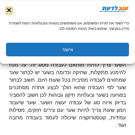
לגזום את העצים והענפים על מנת שלא יפריעו לעבודת
השער ויגרמו לתקלות.
כדי לשפר את חוויית המשתמש, אנו משתמשים בעוגיות וטכנולוגיות דומות לשמירת
איכות השער
מידע במכשיר. שימוש באתר מהווה הסכמה לכך.
אחד הדברים החשובים ביותר בשער הוא האיכות שלו
והתדירות שהו עובד. אם השער הולך לעבוד כמעט בכל
אישור
שעות היום והלילה ובכמות של מאות פעמים ביום,
השער צריך להיות מותאם לעבודה מסוג זה. על מנת
להימנע מתקלות, שחיקה וכדומה בשער יש לבחור שער
שמתאים לעבודה מסיבית בכל שעות היום. חשוב לבחור
שער לפי העבודה שהוא הולך לבצע אחרת מסתכנים
בפגיעה בשער ובעלויות תיקון גבוהות לכן חשוב להסביר
בדיוק איזה סוג של עבודה יעשה השער. שער שיעבוד
המון שעות צריך להיות שער עם צירים חזקים, מסילות
עמידות, קונסטרוקציה שיכולה לעמוד בעבודה מרובה
ועוד.