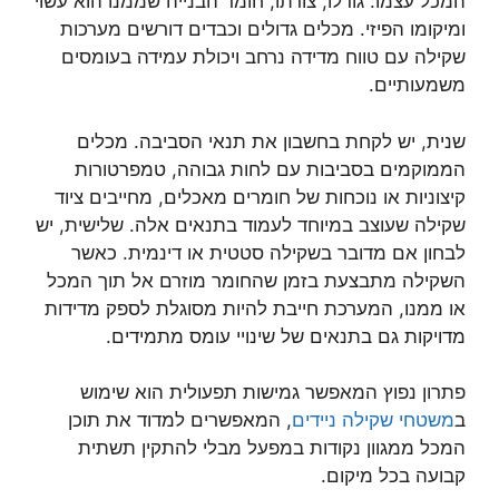
המכל עצמו: גודלו, צורתו, חומר הבנייה שממנו הוא עשוי
ומיקומו הפיזי. מכלים גדולים וכבדים דורשים מערכות
שקילה עם טווח מדידה נרחב ויכולת עמידה בעומסים
משמעותיים.
שנית, יש לקחת בחשבון את תנאי הסביבה. מכלים
הממוקמים בסביבות עם לחות גבוהה, טמפרטורות
קיצוניות או נוכחות של חומרים מאכלים, מחייבים ציוד
שקילה שעוצב במיוחד לעמוד בתנאים אלה. שלישית, יש
לבחון אם מדובר בשקילה סטטית או דינמית. כאשר
השקילה מתבצעת בזמן שהחומר מוזרם אל תוך המכל
או ממנו, המערכת חייבת להיות מסוגלת לספק מדידות
מדויקות גם בתנאים של שינויי עומס מתמידים.
פתרון נפוץ המאפשר גמישות תפעולית הוא שימוש
ב
משטחי שקילה ניידים
, המאפשרים למדוד את תוכן
המכל ממגוון נקודות במפעל מבלי להתקין תשתית
קבועה בכל מיקום.