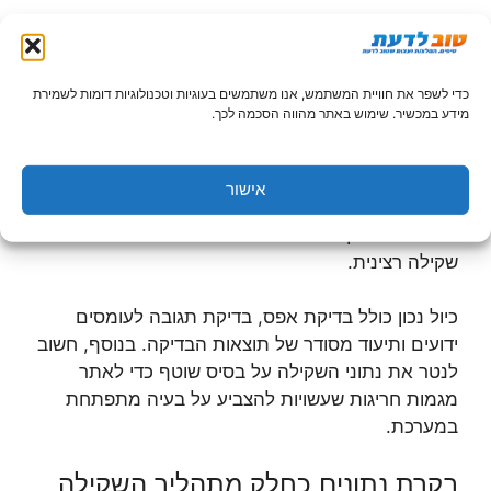
תחזוקה וכיול: המפתח לדיוק לאורך
זמן
כדי לשפר את חוויית המשתמש, אנו משתמשים בעוגיות וטכנולוגיות דומות לשמירת
מידע במכשיר. שימוש באתר מהווה הסכמה לכך.
אחד הגורמים הנפוצים ביותר לירידה בדיוק מערכות
שקילה הוא הזנחת תחזוקה שוטפת. עם הזמן, גורמים
שונים כמו שחיקה מכנית, הצטברות שאריות חומרים או
אישור
שינויי טמפרטורה עלולים להשפיע על דיוק הגלאים. לכן,
תכנית כיול תקופתית היא רכיב הכרחי בכל אסטרטגיית
שקילה רצינית.
כיול נכון כולל בדיקת אפס, בדיקת תגובה לעומסים
ידועים ותיעוד מסודר של תוצאות הבדיקה. בנוסף, חשוב
לנטר את נתוני השקילה על בסיס שוטף כדי לאתר
מגמות חריגות שעשויות להצביע על בעיה מתפתחת
במערכת.
בקרת נתונים כחלק מתהליך השקילה