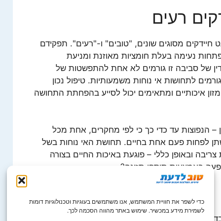
קים רעים
ט חיידקים מסוגים שונים, "טובים" ו-"רעים". תפקידם
תחות נעימה בעלת חומציות מאוזנת ומניעת
דין של סביבה זו גורמים לא אחת להתפשטות של
גורמים לתחושות אי נוחות משמעותיות. טיפול נכון
מזון איכותיים ומתאימים יכול לסייע בהפחתת התחושה
– הנפוצות עד כדי כך כי לפי מחקרים, אחת מכל
ן לפחות פעם אחת בחיים. תחושת האי נוחות בשל
ריבה ובאופן כללי – פוגעת באיכות החיים בצורה
פעה באמצעות תוספי תזונה?
כדי לשפר את חוויית המשתמש, אנו משתמשים בעוגיות וטכנולוגיות דומות
לשמירת מידע במכשיר. שימוש באתר מהווה הסכמה לכך.
כי השתן ובמיוחד להריוניות. החמוציות הינן בעלות