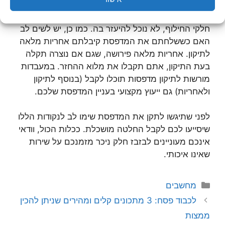
כמעט כל סוג של מדפסת שניתן להם. לעומת זאת אם
מעבדה מסוימת לא מכירה את המדפסת שלנו או את
חלקי החילוף, לא נוכל להיעזר בה. כמו כן, יש לשים לב
האם כששלחתם את המדפסת קיבלתם אחריות מלאה
לתיקון. אחריות מלאה פירושה, שגם אם נוצרה תקלה
בעת התיקון, אתם תקבלו את מלוא ההחזר. במעבדות
מורשות לתיקון מדפסות תוכלו לקבל (בנוסף לתיקון
ולאחריות) גם ייעוץ מקצועי בעניין המדפסת שלכם.
לפני שתיגשו לתקן את המדפסת שימו לב לנקודות הללו
שיסייעו לכם לקבל החלטה מושכלת. ככלות הכול, וודאי
אינכם מעוניינים לבזבז חלק ניכר מזמנכם על שירות
שאינו איכותי.
קטגוריות
מחשבים
לכבוד פסח: 3 מתכונים קלים ומהירים שניתן להכין
ממצות