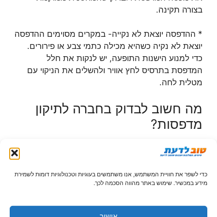
בצורה תקינה.
* ההדפסה יוצאת לא נקייה- במקרים מסוימים ההדפסה
יוצאת לא נקיה כשהיא מכילה כתמי צבע או פירורים.
כדי למנוע הישנות התופעה, יש לנקות את חלל
המדפסת בתרסיס לחץ אוויר ולהשלים את הניקוי עם
מטלית לחה.
מה חשוב לבדוק בחברה לתיקון
מדפסות?
במידה והעדפנו לשלוח את המדפסת לתיקון מקצועי,
כדאי להעדיף את החברות המורשות על פני החברות
הפרטיות שמספקות שירותי תיקונים. הסיבה העיקרית
כדי לשפר את חוויית המשתמש, אנו משתמשים בעוגיות וטכנולוגיות דומות לשמירת
שיש להעדיף חברות מורשות על פני חברות פרטיות היא
מידע במכשיר. שימוש באתר מהווה הסכמה לכך.
איכות התיקון וחלקי החילוף. חברות מורשות מכירות את
רוב חלקי החילוף של רוב המדפסות והם יוכלו לתקן
אישור