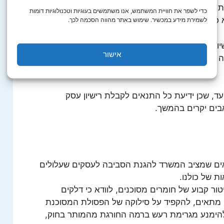
(השירותים הווטרינריים), מכבי אש, משטרת ישראל,
כדי לשפר את חוויית המשתמש, אנו משתמשים בעוגיות וטכנולוגיות דומות
כל עסק זקוק לאישור של כל הגורמים הנ"ל.
לשמירת מידע במכשיר. שימוש באתר מהווה הסכמה לכך.
 עסק עבור כל סוג ספציפי של עסקים מומלץ לפנות
אישור
יש להגיש לאגף הרישוי ברשות המקומית – או להיעזר
, שכן ידיעת כל התנאים לקבלת רישיון עסק
ים יקרים בהמשך.
נאים שמציב המשרד להגנת הסביבה לעסקים שעלולים
ת של כולנו.
ור קבוע של חומרים מסוכנים, לוודא כי דלקים
מתאים, להקפיד על סילוקה של הפסולת המסוכנת
להימנע מגרימת רעש ברמה החורגת מהמותר בחוק,