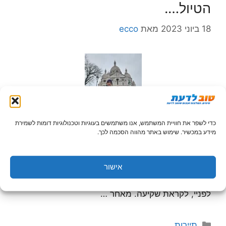
הטיול….
18 ביוני 2023
מאת
ecco
כדי לשפר את חוויית המשתמש, אנו משתמשים בעוגיות וטכנולוגיות דומות לשמירת
מידע במכשיר. שימוש באתר מהווה הסכמה לכך.
תכירו את בלוג הטיולים שלי. אתר בלוג הטיולים
אישור
Designlife.me הוקם בזמן שישבתי על מרפסת
מהממת בהרי הדולומיטים, כשעמק ואל די פאסה פרוש
לפניי, לקראת שקיעה. מאחר …
קטגוריות
תיירות