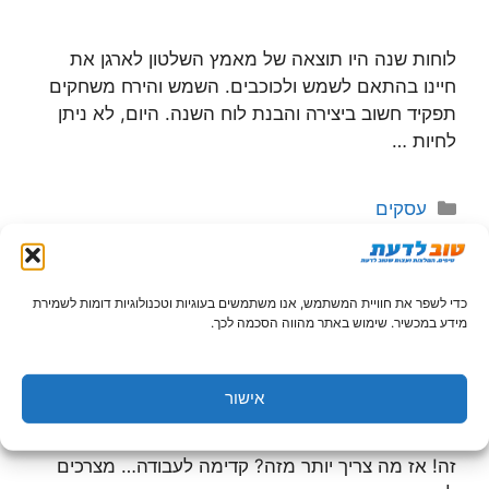
לוחות שנה היו תוצאה של מאמץ השלטון לארגן את
חיינו בהתאם לשמש ולכוכבים. השמש והירח משחקים
תפקיד חשוב ביצירה והבנת לוח השנה. היום, לא ניתן
לחיות …
קטגוריות
עסקים
כדי לשפר את חוויית המשתמש, אנו משתמשים בעוגיות וטכנולוגיות דומות לשמירת
קציצות הודו אדום ברוטב אדום
מידע במכשיר. שימוש באתר מהווה הסכמה לכך.
13 בספטמבר 2016
מאת
ends
אישור
זה בריא, זה קל, זה טעים וילדים ומבוגרים אוהבים את
זה! אז מה צריך יותר מזה? קדימה לעבודה… מצרכים