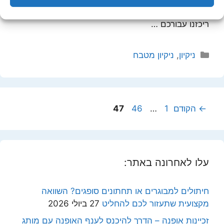
עשיתם שימוש, למצב מבריק במיוחד. בכתבה הבאה
ריכזנו עבורכם …
קטגוריות
ניקיון
,
ניקיון מטבח
עמוד
עמוד
עמוד
←
הקודם
1
…
46
47
עלו לאחרונה באתר:
חיתולים למבוגרים או תחתונים סופגים? השוואה
מקצועית שתעזור לכם להחליט
27 ביולי 2026
זכיינות אופנה – הדרך להיכנס לענף האופנה עם מותג