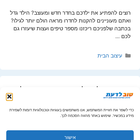
רוצים להפתיע את ילדכם בחדר חדש ומעוצב? הילד גדל
ואתם מעוניינים להקנות לחדרו מראה הולם יותר לגילו?
בכתבה שלפניכם ריכזנו מספר טיפים ועצות שיעזרו גם
לכם …
קטגוריות
עיצוב הבית
עצות יעילות לניקוי והברקת הכלים
לאחר בישול או אפייה
כדי לשפר את חוויית המשתמש, אנו משתמשים בעוגיות וטכנולוגיות דומות לשמירת
1 ביולי 2012
מאת
"טוב לדעת"
מידע במכשיר. שימוש באתר מהווה הסכמה לכך.
חובבי בישול ואפייה? זה הזמן ליהנות ממספר טיפים
אישור
ועצות, שיעזרו גם לכם להשיב את כלי המטבח בהם