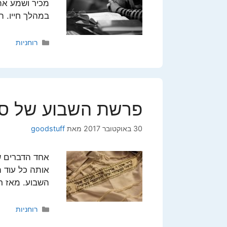
מכיר ושמע את
במהלך חייו. ה
קטגוריות
רוחניות
פרשת השבוע של ס
30 באוקטובר 2017
מאת
goodstuff
אחד הדברים שת
אותה כל עוד 
השבוע. מאז ר
קטגוריות
רוחניות