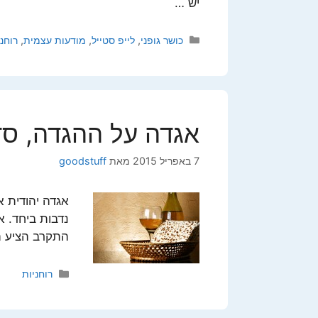
יש …
קטגוריות
כושר גופני
,
לייפ סטייל
,
מודעות עצמית
,
רוחני
אגדה על ההגדה, ס
7 באפריל 2015
מאת
goodstuff
אגדה יהודית 
נדבות ביחד. א
התקרב הציע ה
קטגוריות
רוחניות