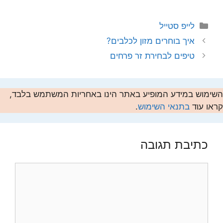
קטגוריות
לייפ סטייל
איך בוחרים מזון לכלבים?
טיפים לבחירת זר פרחים
השימוש במידע המופיע באתר הינו באחריות המשתמש בלבד,
קראו עוד
בתנאי השימוש
.
כתיבת תגובה
תגובה