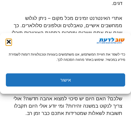
דגים.
אתרי האינטרנט זמינים מכל מקום – ניתן לגלוש
ממחשבים אישיים, טאבלטים וטלפונים סלולארים. כך
שגם אם אתם יושבים ומחכים בתחנת האוטובוס תוכלו
להעביר את הזמן בקריאת ההורוסקופ היומי להנאתכם.
או אולי כאשר אתם שותים להנאתכם את הקפה של
הבוקר ורוצים לדעת איך יהיה היום שלכם ומה צופן
כדי לשפר את חוויית המשתמש, אנו משתמשים בעוגיות וטכנולוגיות דומות לשמירת
מידע במכשיר. שימוש באתר מהווה הסכמה לכך.
הגורל תוכלו להתחבר לאתר המציג הורוסקופ יומי.
בעזרת ההורוסקופ תוכלו לדעת למה לצפות היום, ואם
אישור
אתם שואלים אותי רק הציפייה למשהו גורמת לו
להתגשם. אז מה אומרים הכוכבים היום לגבי המזל
שלכם? האם היום יש סיכוי למצוא אהבה חדשה? אולי
צריך לנקוט במשנה זהירות? ומי יודע אולי היום תקבלו
תשובות לשאלות שמטרידות אתכם כבר זמן רב.