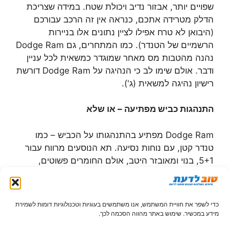
שפויים יותר, אבזור נדיב ויכולת שטח. במידה שצריכת
הדלק מטרידה אתכם, כנראה אין זה הרכב עבורכם
(היבואן לא טרח אפילו לציין נתונים אלו בניירות
הרשמיים של הטנדר). כמו המתחרים, גם Dodge Ram
נהנה מהטבות מס מאחר שמוגדר כמשאית לכל עניין
ודבר. אולם שימו לב כי הנהיגה על Dodge Ram דורשת
רישיון נהיגה למשאית (ג').
התנהגות כביש מפתיעה – או שלא
Dodge Ram מפתיע בהתנהגותו על הכביש – כמו
טנדר קטן, עם נוחות נסיעה. תא הנוסעים מרווח עבור
5+1, בנוי ומאובזר היטב, אולם החומרים פשוטים,
כמקובל בז'אנר זה. בלם-אגזוז יחיד מתגבר את מערכת
הבלימה, המציעה כושר עצירה מרשים. יכולת השטח
טובה ממה שהנהגים יעזו לנסות, על אף זוויות המרכב
כדי לשפר את חוויית המשתמש, אנו משתמשים בעוגיות וטכנולוגיות דומות לשמירת
הצנועות.
מידע במכשיר. שימוש באתר מהווה הסכמה לכך.