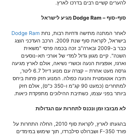
להערים קשיים רבים בדרכו לארץ.
סוף-סוף –
Dodge Ram
מגיע לישראל
לאחר המתנה מתישה ודחיות רבות, נחת
Dodge Ram
בישראל, לקראת סוף שנת 2009. הרכב העדכני הוצג
כבר ב-2009 ובארה"ב זכה בכמה פרסי "משאית
השנה". קיים מגוון גדול למדי של אורכי תא-נוסעים
וארגז, אופציות הנעה וכושרי נשיאה, אולם לארץ מגיעה
גרסה מעט אחרת – קצרה עם מנוע דיזל 6.7 ליטר,
תיבה אוטומטית והנעה כפולה. המנוע חזק פחות ביחס
למתחרים (כמעט 90 קג"מ ו-350 כ"ס), אולם חזק
ביותר בפני עצמו, כשתיבת ההילוכים מתפקדת כיאות.
לא מבזבז זמן ונכנס לתחרות עם הגדולות
בהגעתו לארץ, לקראת סוף 2010, החלה התחרות על
פורד F-350 ושברולט סילברדו, תוך שימוש במימדים