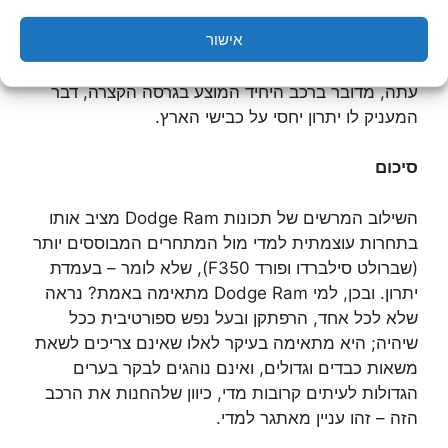
תמורה למחיר
אישור
מחיר Dodge Ram דומה לזה של המתחרים, אך לעת
עתה, מדובר ברכב היחיד המוצע בגרסה הקצרה, דבר
המעניק לו יתרון יחסי על כבישי הארץ.
סיכום
השילוב המרשים של תכונות Dodge Ram מציב אותו
בתחרות עוצמתית למדי מול המתחרים המבוססים יותר
(שברולט סילברדו ופורד F350), שלא לומר – בעמדת
יתרון. ובכן, למי Dodge Ram מתאימה באמת? נראה
שלא לכל אחד, הרפתקן ובעל נפש ספורטיבית ככל
שיהיה; היא מתאימה בעיקר לאלו שאינם צריכים לשאת
משאות כבדים וגדולים, ואינם נוהגים לבקר בערים
הגדולות לעיתים קרובות מדי, כיוון שלהחנות את הרכב
הזה – זהו עניין מאתגר למדי.