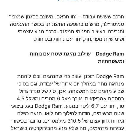
הרכב שעושה עבודה – זהו הראם. מעוצב בסגנון שמזכיר
סמיטריילר, מרשים בהופעה החיצונית, בכושר ההעמסה
והגרירה ובעיצוב הפנימי המפנק. לרכב מנוע עוצמתי
ושימושיות מפותחת, יחד עם נוחות ובטיחות.
Dodge Ram
– שילוב נהיגת שטח עם נוחות
ומשפחתיות
Dodge Ram תוכנן ועוצב כדי שהנהגים יוכלו ליהנות
מנהיגה נוחה במהלך יום ארוך של עבודה, וגם בסופי
שבוע מהנים עם המשפחה. אכן, סוג של טנדר גדול
בנוסחה אמריקאית: אורך מעל 6 מטרים ומשקל 4.5
טון, יחד עם 6.7 ליטר במנוע. Dodge Ram בעל ביצועי
שטח מרשימים, הודות להילוך כוח לואו, הנעה כפלה
ומרווח גחון עצום של 310.5 מילמטרים. מדובר בכישורי
עבירות מדהימים, מה שלא מנע מהבירוקרטיה בישראל