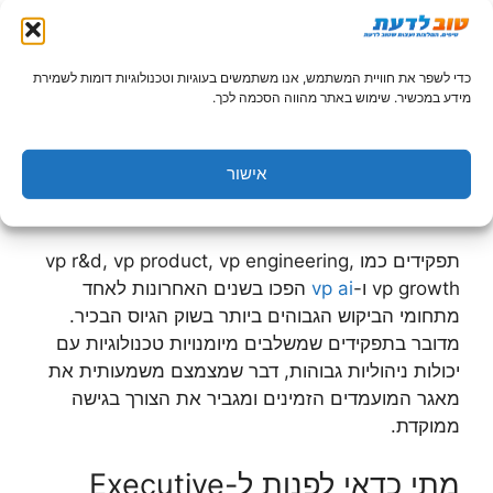
ייעודי
לא כל משרה דורשת executive headhunters, אך
כדי לשפר את חוויית המשתמש, אנו משתמשים בעוגיות וטכנולוגיות דומות לשמירת
ישנן קטגוריות תפקידים שבהן הצלחת הגיוס תלויה
מידע במכשיר. שימוש באתר מהווה הסכמה לכך.
כמעט אך ורק ביכולת לגשת לשוק הסמוי. תפקידי C-
Suite כמו מנכ"ל, סמנכ"ל כספים ומנהל טכנולוגי ראשי
אישור
הם הדוגמה הקלאסית. לצידם, ישנם תפקידים
מתפתחים שגם הם דורשים גישה דומה.
תפקידים כמו vp r&d, vp product, vp engineering,
vp growth ו-
vp ai
הפכו בשנים האחרונות לאחד
מתחומי הביקוש הגבוהים ביותר בשוק הגיוס הבכיר.
מדובר בתפקידים שמשלבים מיומנויות טכנולוגיות עם
יכולות ניהוליות גבוהות, דבר שמצמצם משמעותית את
מאגר המועמדים הזמינים ומגביר את הצורך בגישה
ממוקדת.
מתי כדאי לפנות ל-Executive