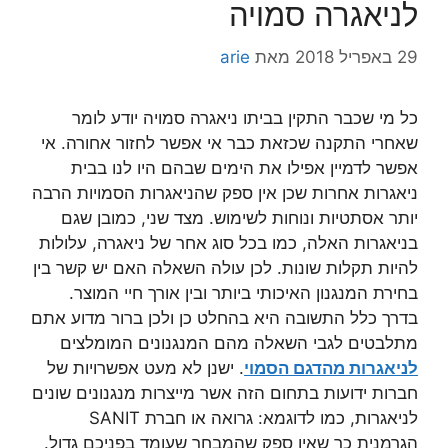
לניאגרה סמויה
29 באפריל 2018
מאת
arie
כל מי שכבר התקין בביתו ניאגרה סמויה יודע לומר
שאחרי התקנה שכזאת כבר אי אפשר לחזור אחורה. אי
אפשר לדמיין אפילו את הימים שבהם היו לנו בבית
ניאגרות אחרות שכן אין ספק שהניאגרות הסמויות הרבה
יותר אסתטיות ונוחות לשימוש. מצד שני, כמובן שגם
בניאגרות האלה, כמו בכל סוג אחר של ניאגרה, עלולות
להיות תקלות שונות. לכן עולה השאלה האם יש קשר בין
בחירת המנגנון האיכותי ביותר ובין אורך חיי המוצר.
בדרך כלל התשובה היא בהחלט כן ולכן ברור מדוע אתם
מתלבטים לגבי השאלה מהם המנגנונים המומלצים
לניאגרות מהדגם הסמוי
. ישנן לא מעט אפשרויות של
חברות ידועות בתחום הזה אשר מייצרות מנגנונים שונים
לניאגרות, כמו לדוגמא: גרואה או חברת SANIT
הגרמנית כך שאין ספק שהמבחר שעומד בפניכם גדול.