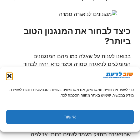
כיצד לבחור את המנגנון הטוב
ביותר?
בבואנו לענות על שאלה כמו מהם המנגנונים
המומלצים לניאגרה סמויה וכיצד כדאי יהיה לבחור
ביניהם, אנחנו מציעים לכם לדבר עם המומחים. זה נכון
שאתם יכולים לקרוא באתרי האינטרנט של החברות
השונות כמה שיותר מידע אודות המנגנונים ולנסות
כדי לשפר את חוויית המשתמש, אנו משתמשים בעוגיות וטכנולוגיות דומות לשמירת
להבין מה ההבדלים ביניהם, אך אין כמו עצה של
מידע במכשיר. שימוש באתר מהווה הסכמה לכך.
המומחים במקצוע. אין סיבה לבחור מוצר שלא יחזיק
מעמד או שמהר מאוד יהיה עליכם לתקן אותו, כך שאם
אישור
יש משהו בטוח, זה שלא כדאי להתפשר על איכות
המנגנון. מנגנון איכותי ייתן לכם שקט נפשי וידיעה ברורה
שהניאגרה תחזיק מעמד לשנים רבות, אז למה