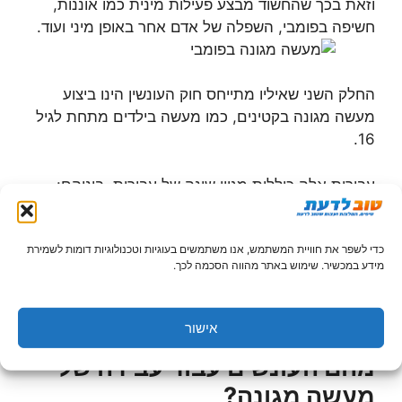
וזאת בכך שהחשוד מבצע פעילות מינית כמו אוננות,
חשיפה בפומבי, השפלה של אדם אחר באופן מיני ועוד.
החלק השני שאיליו מתייחס חוק העונשין הינו ביצוע
מעשה מגונה בקטינים, כמו מעשה בילדים מתחת לגיל
16.
עבירות אלה כוללות מגוון שונה של עבירות, ביניהם:
התערטלות בפומבי, אמירות מיניות, תנועות מגונות,
שיחות בעלות אופן מיני ושלל מעשים מיניים שגורמות
כדי לשפר את חוויית המשתמש, אנו משתמשים בעוגיות וטכנולוגיות דומות לשמירת
לעבריין המין להגיע לסיפוק, תוך שאת המעשים מבצע
מידע במכשיר. שימוש באתר מהווה הסכמה לכך.
בדרך כלל החשוד בעבירה או על ידי קטין או אדם אשר
אולץ לבצע את המעשים על מנת שהחשוד בעירה יגיע
לסיפוק מיני.
אישור
מהם העונשים עבור עבירה של
מעשה מגונה?