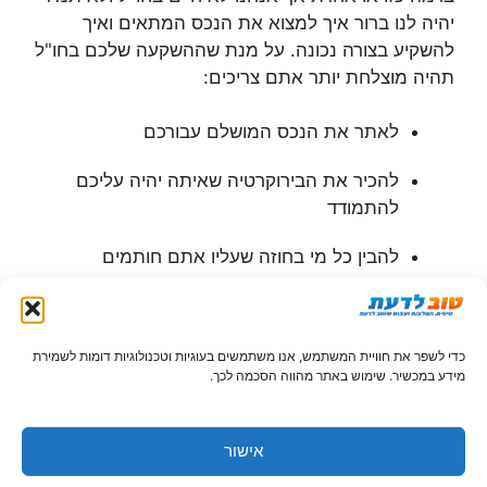
יהיה לנו ברור איך למצוא את הנכס המתאים ואיך
להשקיע בצורה נכונה. על מנת שההשקעה שלכם בחו"ל
תהיה מוצלחת יותר אתם צריכים:
לאתר את הנכס המושלם עבורכם
להכיר את הבירוקרטיה שאיתה יהיה עליכם
להתמודד
להבין כל מי בחוזה שעליו אתם חותמים
לכן לא כדאי שתתמודדו עם כל העניין הזה לבד ובטח
לא בימינו – כאשר יש לא מעט מומחי נדל"ן שישמחו
כדי לשפר את חוויית המשתמש, אנו משתמשים בעוגיות וטכנולוגיות דומות לשמירת
לעזור לכם.
מידע במכשיר. שימוש באתר מהווה הסכמה לכך.
חברת נדל"ן שאפשר לסמוך על
אישור
אנשיה