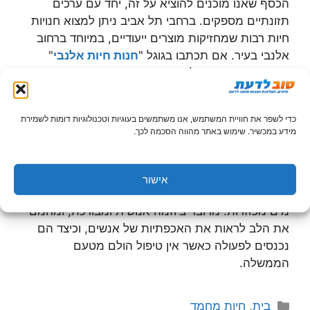
הכסף שאנו מוכנים להוציא על זה, יחד עם ערכים
תזונתיים מספקים. ברחבי תל אביב ניתן למצוא חנויות
חיות רבות שמחזיקות מוצרים ייעודיים, במיוחד ברחוב
אלנבי בעיר. אם תכתבו בגוגל "
חנות חיות אלנבי
"
תמצאו מגוון רחב של חנויות, מכיוון ומדובר בציר מרכזי
של העיר, וגם בגלל הקירבה שלו לשוק הכרמל – בו ניתן
למצוא חתולי רחוב רבים המחפשים אוכל.
כדי לשפר את חוויית המשתמש, אנו משתמשים בעוגיות וטכנולוגיות דומות לשמירת
מידע במכשיר. שימוש באתר מהווה הסכמה לכך.
לאחרונה קמה יוזמה אזרחית לחלוטין, הקוראת לאנשים
לפזר ברחוב קעריות מים בימי הקיץ החמים, מכיוון
שחתולי רחוב רבים מתים מהתייבשות, ואכן אם
אישור
תסתובבו ברחובות ביולי אוגוסט תוכלו למצוא קעריות
מים מפוזרות. מדובר ביוזמה אנושית ומבורכת, ומחמם
את הלב לראות את האכפתיות של אנשים, וכיצד הם
נכנסים לפעולה כאשר אין טיפול הולם מטעם
הממשלה.
קטגוריות
בית
,
חיות מחמד