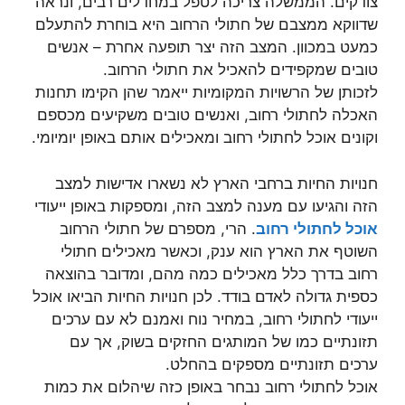
צודקים. הממשלה צריכה לטפל במחדלים רבים, ונראה
שדווקא ממצבם של חתולי הרחוב היא בוחרת להתעלם
כמעט במכוון. המצב הזה יצר תופעה אחרת – אנשים
טובים שמקפידים להאכיל את חתולי הרחוב.
לזכותן של הרשויות המקומיות ייאמר שהן הקימו תחנות
האכלה לחתולי רחוב, ואנשים טובים משקיעים מכספם
וקונים אוכל לחתולי רחוב ומאכילים אותם באופן יומיומי.
חנויות החיות ברחבי הארץ לא נשארו אדישות למצב
הזה והגיעו עם מענה למצב הזה, ומספקות באופן ייעודי
אוכל לחתולי רחוב
. הרי, מספרם של חתולי הרחוב
השוטף את הארץ הוא ענק, וכאשר מאכילים חתולי
רחוב בדרך כלל מאכילים כמה מהם, ומדובר בהוצאה
כספית גדולה לאדם בודד. לכן חנויות החיות הביאו אוכל
ייעודי לחתולי רחוב, במחיר נוח ואמנם לא עם ערכים
תזונתיים כמו של המותגים החזקים בשוק, אך עם
ערכים תזונתיים מספקים בהחלט.
אוכל לחתולי רחוב נבחר באופן כזה שיהלום את כמות