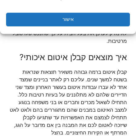
על דירה שנמצאת בבעלותכם. במידה ואתם לא
מתכוונים להישאר בדירה למעלה מחודשים ספורים,
יתכן והשד לא נורא כל כך ואתם בהחלט יכולים
אישור
להסתפק בצביעה של האזור שמוכה בעובש. עם זאת,
לא מזיק לעדכן את בעל הבית על כך שהנכס שלו סובל
מרטיבות.
איך מוצאים קבלן איטום איכותי?
קבלן איטום ברמה גבוהה משאיר תוצאות שנראות
בשטח למשך שנים. עליכם רק לאתר בניינים שמצד
אחד לא עברו עבודות איטום בעשור האחרון ומצד שני
הדיירים שלהם לא מתלוננים על בעיות רטיבות כלל.
התחילו לשאול מכרים וחברים או בני משפחה בנוגע
למצב האיטום במבנים שהם מתגוררים בהם ולאט לאט
תתחילו לצמצם את האפשרויות עד שתגיעו לקבלן
שיזכה לאטום לכם את המבנה בין אם מדובר על הגג,
המרתף או הקירות החיצוניים. בהצל