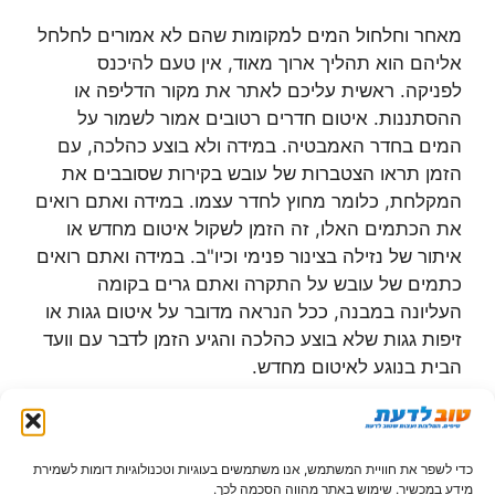
מאחר וחלחול המים למקומות שהם לא אמורים לחלחל
אליהם הוא תהליך ארוך מאוד, אין טעם להיכנס
לפניקה. ראשית עליכם לאתר את מקור הדליפה או
ההסתננות. איטום חדרים רטובים אמור לשמור על
המים בחדר האמבטיה. במידה ולא בוצע כהלכה, עם
הזמן תראו הצטברות של עובש בקירות שסובבים את
המקלחת, כלומר מחוץ לחדר עצמו. במידה ואתם רואים
את הכתמים האלו, זה הזמן לשקול איטום מחדש או
איתור של נזילה בצינור פנימי וכיו"ב. במידה ואתם רואים
כתמים של עובש על התקרה ואתם גרים בקומה
העליונה במבנה, ככל הנראה מדובר על איטום גגות או
זיפות גגות שלא בוצע כהלכה והגיע הזמן לדבר עם וועד
הבית בנוגע לאיטום מחדש.
לעתים מדובר גם על בעיה של איטום קירות חיצוניים
אבל אל דאגה, לכל סוג של נזילה יש פתרון. הנקודה
כדי לשפר את חוויית המשתמש, אנו משתמשים בעוגיות וטכנולוגיות דומות לשמירת
החשובה היא לא להזניח את הנושא, במיוחד אם מדובר
מידע במכשיר. שימוש באתר מהווה הסכמה לכך.