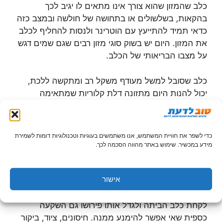
כלב שהמזון שהוא צורך אינו מתאים לו יגיב לכך
בהקאות, בשלשולים או בתחושה של חולשה ובמצב כזה
כדאי תמיד להתייעץ עם הוטרינר ולנסות להחליף לכלב
את המזון. היום יש בשוק סוגי מזון רבים שגם שמים דגש
על מצבו הבריאותי של הכלב.
כלב שסובל למשל מעודף משקל רב ומתקשה ללכת,
יכול להנות היום מתזונה דלת קלוריות שמתאימה
לכלבים. גם במקרה זה מומלץ לפני שמתחילים
ב"משטר דיאטה" להתייעץ עם הוטרינר כדי לקבוע שזו
באמת הדרך הנכונה ללכת בה. בקיצור, בחירת מזון
כדי לשפר את חוויית המשתמש, אנו משתמשים בעוגיות וטכנולוגיות דומות לשמירת
לכלב יכולה להיות תהליך לא קצר עם הרבה שינויים
מידע במכשיר. שימוש באתר מהווה הסכמה לכך.
בדרך.
אישור
השאלה התקציבית
לקחת כלב הביתה ולגדל אותו פירושו גם השקעה
כספית שאי אפשר להימנע ממנה. חיסונים, ציוד, ביקור