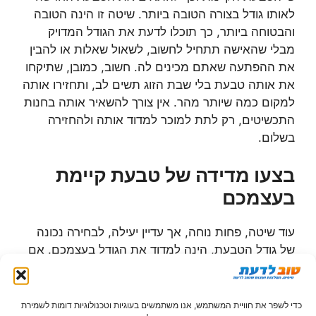
לאותו גודל בצורה הטובה ביותר. שיטה זו הינה הטובה
והבטוחה ביותר, כך תוכלו לדעת את הגודל המדויק
מבלי שהאישה תתחיל לחשוב, לשאול שאלות או להבין
את ההפתעה שאתם מכינים לה. חשוב, כמובן, שתיקחו
את אותה טבעת בלי שבת הזוג תשים לב, ותחזירו אותה
למקום כמה שיותר מהר. אין צורך להשאיר אותה בחנות
התכשיטים, רק לתת למוכר למדוד אותה ולהחזירה
בשלום.
בצעו מדידה של טבעת קיימת
בעצמכם
עוד שיטה, פחות נוחה, אך עדיין יעילה, לבחירה נכונה
של גודל הטבעת, הינה למדוד את הגודל בעצמכם. אם
יש לבת הזוג שלכם טבעת שהיא עונדת באופן קבוע, נסו
לקחת אותה ברגעים שבהם היא מסירה אותה (בלילה,
כשהיא מתקלחת וכדומה) ומדדו את הגודל שלה בעזרת
כדי לשפר את חוויית המשתמש, אנו משתמשים בעוגיות וטכנולוגיות דומות לשמירת