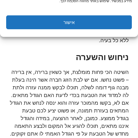
מידע במכשיר. שימוש באתר מהווה הסכמה לכך.
חוט. כל מה שאתם צריכים לעשות הוא לקחת חוט,
להקיף איתו את הטבעת, לסמן או לחתוך במקום
המתאים ואז למדוד בסנטימטרים את הגודל של החוט.
אישור
אם תגיעו עם המידע הזה, או עם החוט עצמו, אל חנות
התכשיטים, המוכר כבר יתאים את הטבעת לגודל הזה
ללא כל בעיה.
ניחוש והשערה
השיטה הכי פחות מומלצת, אך כשאין ברירה, אין ברירה
– פשוט נחשו. אם יש לבת הזוג חברה אשר הינה בעלת
מבנה גוף דומה לשלה, תוכלו לבקש ממנה עזרה ולתת
לה למדוד את הטבעת בכדי לדעת האם הגודל מתאים.
אם לא, בקשו מהמוכר עזרה והוא ינסה לנחש את הגודל
המתאים בעזרת תמונה, או פשוט יציע לכם טבעת
בגודל ממוצע. כמובן, לאחר ההצעה, במידה והגודל
איננו מתאים, תוכלו להגיע אל המקום ולבצע התאמה
מחדש של הטבעת על פי הגודל האמתי לו אתם זקוקים.