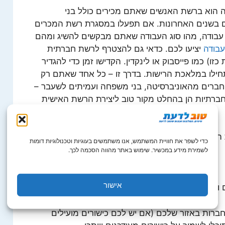
 הוא ברשת האנשים שאתם מכירים כולל בני
 בשנים האחרונות. אם תפעלו במסגרת רשת המכרים
עבודה, מהו סוג העבודה שאתם מבקשים להשיג ומהם
עבודה
יציעו לכם. כדאי גם להצטרף לרשת חברתית
ו) כמו פייסבוק או לינקדין. הקדישו זמן כדי להגדיר
ילו במלאכת הרישות. בדרך זו – כל אחד שאתם רק
, חברים מהאוניברסיטה, בני משפחה ועמיתים לשעבר –
רתיות הן בהחלט מקור טוב ליצירת הרשת האישית
 הקשר שלכם לשם מציאת הזדמנויות לתעסוקה:
כדי לשפר את חוויית המשתמש, אנו משתמשים בעוגיות וטכנולוגיות דומות
לשמירת מידע במכשיר. שימוש באתר מהווה הסכמה לכך.
אישור
הכירואת כל מי שלומד איתכם.
ברות באזור שלכם (אם יש לכם כישורים מועילים