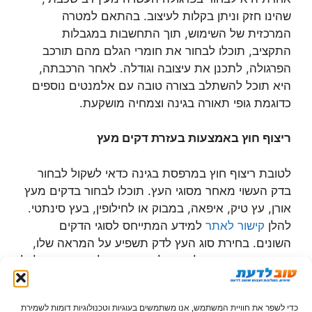
שהינו חזק וניתן בקלות לעיצוב. בהתאם למטרה
המרכזית של השימוש, תוך התחשבות במגבלות
התקציב, תוכלו לבחור את חומרי הגלם מהם תורכב
הפרגולה, לתכנן את עיצובה וגודלה. לאחר הרכבתה,
היא תוכל להשתלב בצורה טובה עם אלמנטים נוספים
כדוגמת גופי תאורה בגינה וצמחיה מושקעת.
ריצוף חוץ באמצעות בעזרת דקים מעץ
לטובת ריצוף חוץ במרפסת בגינה כדאי לשקול לבחור
בדק העשוי מאחר מסוגי העץ. תוכלו לבחור בדקים מעץ
אורן, עץ טיק, איפאה, במבוק או לחילופין, בעץ סינתטי.
להלן
קישור לאתר
למידע המתייחס לסוגי הדקים
השונים. בחירת סוג העץ לדק תשפיע על המראה שלו,
אופן התחזוקה כדי לשמרו לאורך זמן ועלות הזמנתו. לכל
סוג דק יש שימושים שונים, כאשר בזמן הזמנת הדק
כדאי לוודא לגבי סוג הדק המתאים לצרכים שלכם.
כדי לשפר את חוויית המשתמש, אנו משתמשים בעוגיות וטכנולוגיות דומות לשמירת