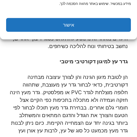
באופן כללי, משטחי דק הינם אולטימטיביים לצורך חיפוי
מידע במכשיר. שימוש באתר מהווה הסכמה לכך.
בגינה מאחר והם עמידים לאורך זמן, אינם גורמים
להחלקה בימי הגשם לאור היותם מלוטשים בצורה
שמונעת החלקה ומאופיינים ברמת ספיגה גבוהה של
אישור
מים. בנוסף, קחו בחשבון כי מדובר בחיפוי מצוין לטובת
הילדים מאחר ואינו נוטע להתלהט כסוגי ריצוף אחרים,
נחשב בטיחותי ונוח להליכה כשיחפים.
גדר עץ למיגון דקורטיבי מיטבי
הן לטובת מיגון הגינה והן לצורך עיצובה מבחינה
דקורטיבית, כדאי לבחור גדר עץ מעוצבת, שתהווה
חלופה מוצלחת לגדר PVC או מפלסטיק. גדר מעץ הינה
חזקה ועמידה ולא מתכלה בתכיפות כפי הקיים אצל
חומרי גלם אחרים. בבחירת גדר מעץ תוכלו לבחור לפי
הטעם והצורך את הגודל והדגם המתאים והמשתלב
ביותר בגינה יחד עם הצמחייה הקיימת. כיום ניתן לבנות
גדר מעץ מכמעט כל סוג של עץ, לרבות עץ אורן ועץ