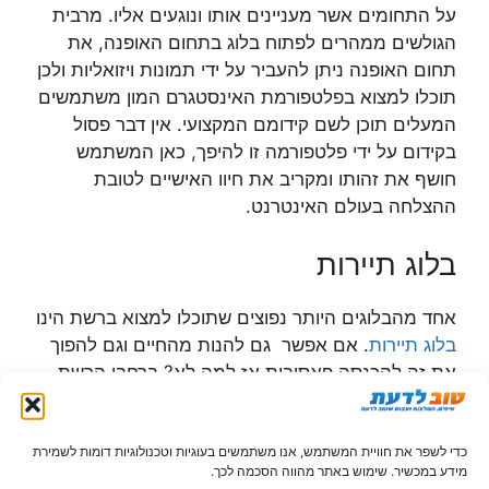
על התחומים אשר מעניינים אותו ונוגעים אליו. מרבית
הגולשים ממהרים לפתוח בלוג בתחום האופנה, את
תחום האופנה ניתן להעביר על ידי תמונות ויזואליות ולכן
תוכלו למצוא בפלטפורמת האינסטגרם המון משתמשים
המעלים תוכן לשם קידומם המקצועי. אין דבר פסול
בקידום על ידי פלטפורמה זו להיפך, כאן המשתמש
חושף את זהותו ומקריב את חיוו האישיים לטובת
ההצלחה בעולם האינטרנט.
בלוג תיירות
אחד מהבלוגים היותר נפוצים שתוכלו למצוא ברשת הינו
בלוג תיירות
. אם אפשר גם להנות מהחיים וגם להפוך
את זה להכנסה פאסיבית אז למה לא? ברחבי הרשת
תוכלו למצוא מגוון בלוגרים המגיעים לכנס שנתי בתחום
התיירות. כל מה שנותר לכם הוא לשבת מאחורי
כדי לשפר את חוויית המשתמש, אנו משתמשים בעוגיות וטכנולוגיות דומות לשמירת
המקלדת ולהתחיל לתעד את התיירות בחייכם.
מידע במכשיר. שימוש באתר מהווה הסכמה לכך.