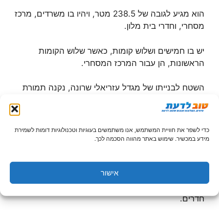
הוא מגיע לגובה של 238.5 מטר, ויהיו בו משרדים, מרכז
מסחרי, וחדרי בית מלון.
יש בו חמישים ושלוש קומות, כאשר שלוש הקומות
הראשונות, הן עבור המרכז המסחרי.
השטח לבנייתו של מגדל עזריאלי שרונה, נקנה תמורת
522 מיליון ש"ח.
יש מתחת למגדל, חניון תת קרקעי בן 7 קומות, עם
כדי לשפר את חוויית המשתמש, אנו משתמשים בעוגיות וטכנולוגיות דומות לשמירת
כ-1,600 מקומות חנייה.
מידע במכשיר. שימוש באתר מהווה הסכמה לכך.
שטח כל קומה, של המגדל, הוא 2,400 מטר רבוע.
אישור
בחמש קומות של המגדל, ייפתח בית מלון, עם 160
חדרים.